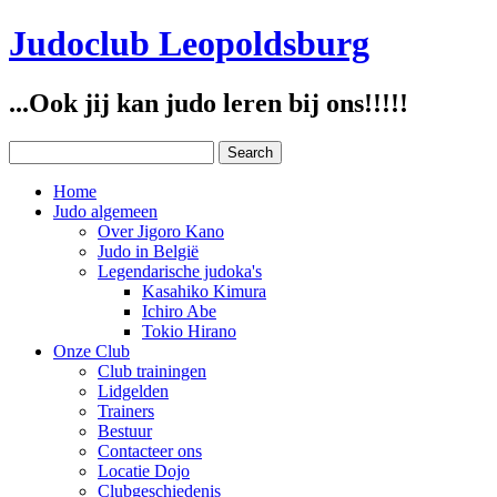
Judoclub Leopoldsburg
...Ook jij kan judo leren bij ons!!!!!
Home
Judo algemeen
Over Jigoro Kano
Judo in België
Legendarische judoka's
Kasahiko Kimura
Ichiro Abe
Tokio Hirano
Onze Club
Club trainingen
Lidgelden
Trainers
Bestuur
Contacteer ons
Locatie Dojo
Clubgeschiedenis