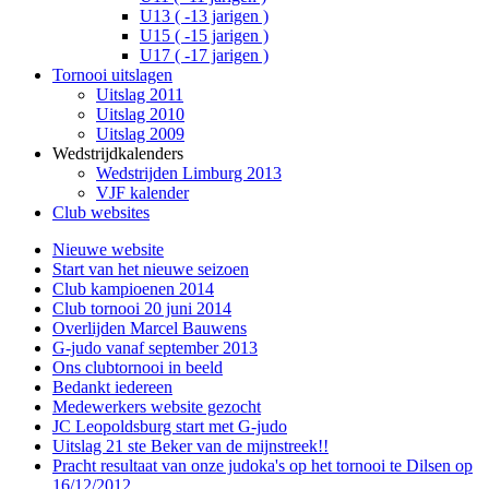
U13 ( -13 jarigen )
U15 ( -15 jarigen )
U17 ( -17 jarigen )
Tornooi uitslagen
Uitslag 2011
Uitslag 2010
Uitslag 2009
Wedstrijdkalenders
Wedstrijden Limburg 2013
VJF kalender
Club websites
Nieuwe website
Start van het nieuwe seizoen
Club kampioenen 2014
Club tornooi 20 juni 2014
Overlijden Marcel Bauwens
G-judo vanaf september 2013
Ons clubtornooi in beeld
Bedankt iedereen
Medewerkers website gezocht
JC Leopoldsburg start met G-judo
Uitslag 21 ste Beker van de mijnstreek!!
Pracht resultaat van onze judoka's op het tornooi te Dilsen op
16/12/2012