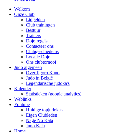
Welkom
Onze Club
Lidgelden
Club trainingen
Bestuur
Trainers
Dojo regels
Contacteer ons
Clubgeschiedenis
Locatie Dojo
Ons clubtornooi
Judo algemeen
Over Jigoro Kano
Judo in België
Legendarische judoka's
Kalender
Statistieken (google analytics)
Weblinks
Youtube
Huidige topjudoka's
Eigen Clubleden
Nage No Kata
Juno Kata
Home