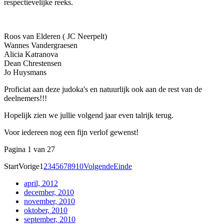
respectievelijke reeks.
Roos van Elderen ( JC Neerpelt)
Wannes Vandergraesen
Alicia Katranova
Dean Chrestensen
Jo Huysmans
Proficiat aan deze judoka's en natuurlijk ook aan de rest van de
deelnemers!!!
Hopelijk zien we jullie volgend jaar even talrijk terug.
Voor iedereen nog een fijn verlof gewenst!
Pagina 1 van 27
Start
Vorige
1
2
3
4
5
6
7
8
9
10
Volgende
Einde
april, 2012
december, 2010
november, 2010
oktober, 2010
september, 2010