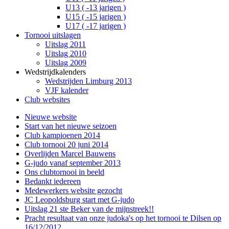
U13 ( -13 jarigen )
U15 ( -15 jarigen )
U17 ( -17 jarigen )
Tornooi uitslagen
Uitslag 2011
Uitslag 2010
Uitslag 2009
Wedstrijdkalenders
Wedstrijden Limburg 2013
VJF kalender
Club websites
Nieuwe website
Start van het nieuwe seizoen
Club kampioenen 2014
Club tornooi 20 juni 2014
Overlijden Marcel Bauwens
G-judo vanaf september 2013
Ons clubtornooi in beeld
Bedankt iedereen
Medewerkers website gezocht
JC Leopoldsburg start met G-judo
Uitslag 21 ste Beker van de mijnstreek!!
Pracht resultaat van onze judoka's op het tornooi te Dilsen op
16/12/2012