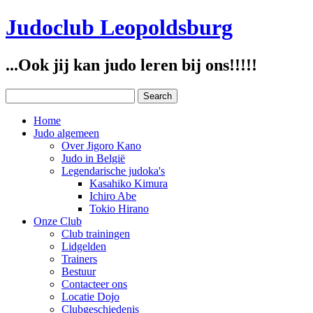
Judoclub Leopoldsburg
...Ook jij kan judo leren bij ons!!!!!
Home
Judo algemeen
Over Jigoro Kano
Judo in België
Legendarische judoka's
Kasahiko Kimura
Ichiro Abe
Tokio Hirano
Onze Club
Club trainingen
Lidgelden
Trainers
Bestuur
Contacteer ons
Locatie Dojo
Clubgeschiedenis