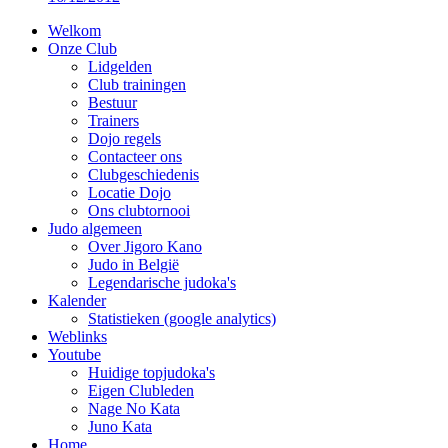
Welkom
Onze Club
Lidgelden
Club trainingen
Bestuur
Trainers
Dojo regels
Contacteer ons
Clubgeschiedenis
Locatie Dojo
Ons clubtornooi
Judo algemeen
Over Jigoro Kano
Judo in België
Legendarische judoka's
Kalender
Statistieken (google analytics)
Weblinks
Youtube
Huidige topjudoka's
Eigen Clubleden
Nage No Kata
Juno Kata
Home