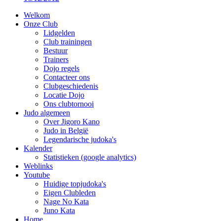
Welkom
Onze Club
Lidgelden
Club trainingen
Bestuur
Trainers
Dojo regels
Contacteer ons
Clubgeschiedenis
Locatie Dojo
Ons clubtornooi
Judo algemeen
Over Jigoro Kano
Judo in België
Legendarische judoka's
Kalender
Statistieken (google analytics)
Weblinks
Youtube
Huidige topjudoka's
Eigen Clubleden
Nage No Kata
Juno Kata
Home