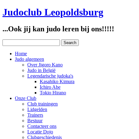
Judoclub Leopoldsburg
...Ook jij kan judo leren bij ons!!!!!
Home
Judo algemeen
Over Jigoro Kano
Judo in België
Legendarische judoka's
Kasahiko Kimura
Ichiro Abe
Tokio Hirano
Onze Club
Club trainingen
Lidgelden
Trainers
Bestuur
Contacteer ons
Locatie Dojo
Clubgeschiedenis