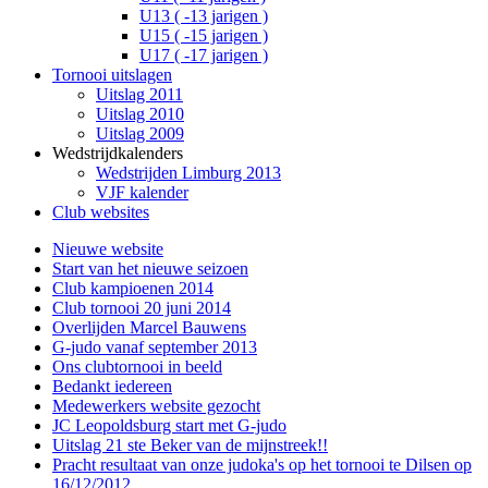
U13 ( -13 jarigen )
U15 ( -15 jarigen )
U17 ( -17 jarigen )
Tornooi uitslagen
Uitslag 2011
Uitslag 2010
Uitslag 2009
Wedstrijdkalenders
Wedstrijden Limburg 2013
VJF kalender
Club websites
Nieuwe website
Start van het nieuwe seizoen
Club kampioenen 2014
Club tornooi 20 juni 2014
Overlijden Marcel Bauwens
G-judo vanaf september 2013
Ons clubtornooi in beeld
Bedankt iedereen
Medewerkers website gezocht
JC Leopoldsburg start met G-judo
Uitslag 21 ste Beker van de mijnstreek!!
Pracht resultaat van onze judoka's op het tornooi te Dilsen op
16/12/2012