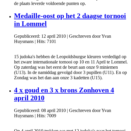
de plaats leverde voldoende punten op.
Medaille-oost op het 2 daagse tornooi
in Lommel
Gepubliceerd: 12 april 2010
|
Geschreven door Yvan
Huysmans
|
Hits: 7101
15 judoka's hebben de Leopoldsburgse kleuren verdedigd op
het zware internationale tornooi op 10 en 11 April te Lommel.
Op zaterdag was het eerst de beurt aan onze 9 miniemen
(U13). In de namiddag gevolgd door 3 pupillen (U11). En op
Zondag was het dan aan onze 3 kadetten (U15).
4 x goud en 3 x brons Zonhoven 4
april 2010
Gepubliceerd: 08 april 2010
|
Geschreven door Yvan
Huysmans
|
Hits: 7009
Op 4 april 2010 trokken we met 12 judoka's naar het tornooi