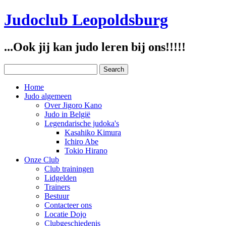
Judoclub Leopoldsburg
...Ook jij kan judo leren bij ons!!!!!
Home
Judo algemeen
Over Jigoro Kano
Judo in België
Legendarische judoka's
Kasahiko Kimura
Ichiro Abe
Tokio Hirano
Onze Club
Club trainingen
Lidgelden
Trainers
Bestuur
Contacteer ons
Locatie Dojo
Clubgeschiedenis