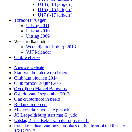
U13 ( -13 jarigen )
U15 ( -15 jarigen )
U17 ( -17 jarigen )
Tornooi uitslagen
Uitslag 2011
Uitslag 2010
Uitslag 2009
Wedstrijdkalenders
Wedstrijden Limburg 2013
VJF kalender
Club websites
Nieuwe website
Start van het nieuwe seizoen
Club kampioenen 2014
Club tornooi 20 juni 2014
Overlijden Marcel Bauwens
G-judo vanaf september 2013
Ons clubtornooi in beeld
Bedankt iedereen
Medewerkers website gezocht
JC Leopoldsburg start met G-judo
Uitslag 21 ste Beker van de mijnstreek!!
Pracht resultaat van onze judoka's op het tornooi te Dilsen op
16/12/2012