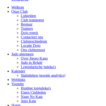
Welkom
Onze Club
Lidgelden
Club trainingen
Bestuur
Trainers
Dojo regels
Contacteer ons
Clubgeschiedenis
Locatie Dojo
Ons clubtornooi
Judo algemeen
Over Jigoro Kano
Judo in België
Legendarische judoka's
Kalender
Statistieken (google analytics)
Weblinks
Youtube
Huidige topjudoka's
Eigen Clubleden
Nage No Kata
Juno Kata
Home