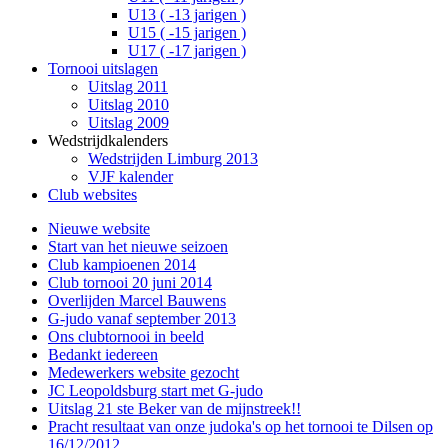
U13 ( -13 jarigen )
U15 ( -15 jarigen )
U17 ( -17 jarigen )
Tornooi uitslagen
Uitslag 2011
Uitslag 2010
Uitslag 2009
Wedstrijdkalenders
Wedstrijden Limburg 2013
VJF kalender
Club websites
Nieuwe website
Start van het nieuwe seizoen
Club kampioenen 2014
Club tornooi 20 juni 2014
Overlijden Marcel Bauwens
G-judo vanaf september 2013
Ons clubtornooi in beeld
Bedankt iedereen
Medewerkers website gezocht
JC Leopoldsburg start met G-judo
Uitslag 21 ste Beker van de mijnstreek!!
Pracht resultaat van onze judoka's op het tornooi te Dilsen op
16/12/2012