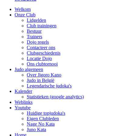
Welkom
Onze Club
Lidgelden
Club trainingen
Bestuur
Trainers
Dojo regels
Contacteer ons
Clubgeschiedenis
Locatie Dojo
Ons clubtornooi
Judo algemeen
Over Jigoro Kano
Judo in België
Legendarische judoka's
Kalender
Statistieken (google analytics)
Weblinks
Youtube
Huidige topjudoka's
Eigen Clubleden
Nage No Kata
Juno Kata
Home