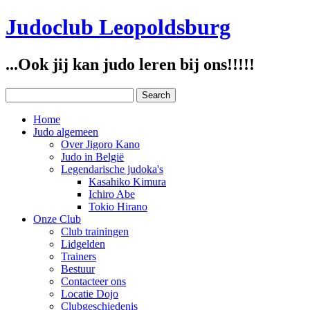
Judoclub Leopoldsburg
...Ook jij kan judo leren bij ons!!!!!
Home
Judo algemeen
Over Jigoro Kano
Judo in België
Legendarische judoka's
Kasahiko Kimura
Ichiro Abe
Tokio Hirano
Onze Club
Club trainingen
Lidgelden
Trainers
Bestuur
Contacteer ons
Locatie Dojo
Clubgeschiedenis