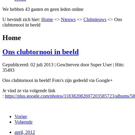
We hebben 43 gasten en geen leden online
U bevindt zich hier:
Home
<>
Nieuws
<>
Clubnieuws
<>
Ons
clubtornooi in beeld
Home
Ons clubtornooi in beeld
Gepubliceerd: 02 juli 2013
|
Geschreven door Super User
|
Hits:
35493
Ons clubtornooi in beeld! Foto's zijn gedeeld via Google+
Je vind ze via volgende link
:
https://plus.google.com/photos/118382082697203585723/albums/
Vorige
Volgende
april, 2012