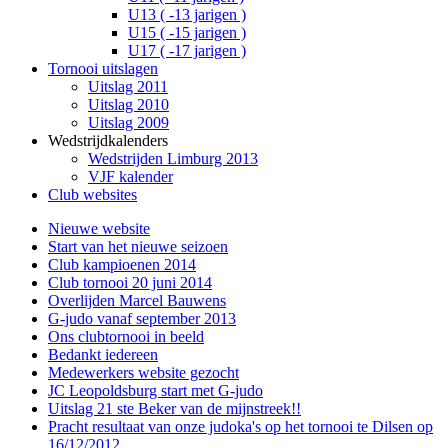
U13 ( -13 jarigen )
U15 ( -15 jarigen )
U17 ( -17 jarigen )
Tornooi uitslagen
Uitslag 2011
Uitslag 2010
Uitslag 2009
Wedstrijdkalenders
Wedstrijden Limburg 2013
VJF kalender
Club websites
Nieuwe website
Start van het nieuwe seizoen
Club kampioenen 2014
Club tornooi 20 juni 2014
Overlijden Marcel Bauwens
G-judo vanaf september 2013
Ons clubtornooi in beeld
Bedankt iedereen
Medewerkers website gezocht
JC Leopoldsburg start met G-judo
Uitslag 21 ste Beker van de mijnstreek!!
Pracht resultaat van onze judoka's op het tornooi te Dilsen op
16/12/2012