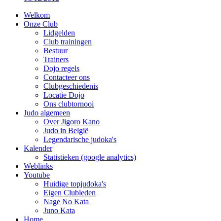
Welkom
Onze Club
Lidgelden
Club trainingen
Bestuur
Trainers
Dojo regels
Contacteer ons
Clubgeschiedenis
Locatie Dojo
Ons clubtornooi
Judo algemeen
Over Jigoro Kano
Judo in België
Legendarische judoka's
Kalender
Statistieken (google analytics)
Weblinks
Youtube
Huidige topjudoka's
Eigen Clubleden
Nage No Kata
Juno Kata
Home