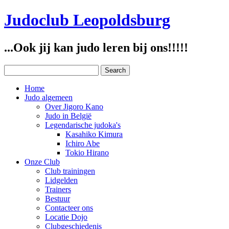
Judoclub Leopoldsburg
...Ook jij kan judo leren bij ons!!!!!
Home
Judo algemeen
Over Jigoro Kano
Judo in België
Legendarische judoka's
Kasahiko Kimura
Ichiro Abe
Tokio Hirano
Onze Club
Club trainingen
Lidgelden
Trainers
Bestuur
Contacteer ons
Locatie Dojo
Clubgeschiedenis