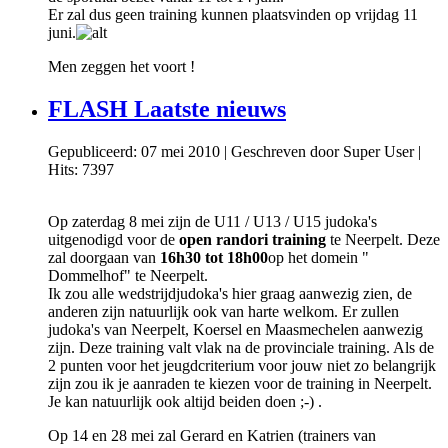
Er zal dus geen training kunnen plaatsvinden op vrijdag 11
juni.
Men zeggen het voort !
FLASH Laatste nieuws
Gepubliceerd: 07 mei 2010
|
Geschreven door Super User
|
Hits: 7397
Op zaterdag 8 mei zijn de U11 / U13 / U15 judoka's
uitgenodigd voor de
open randori training
te Neerpelt. Deze
zal doorgaan van
16h30 tot 18h00
op het domein "
Dommelhof" te Neerpelt.
Ik zou alle wedstrijdjudoka's hier graag aanwezig zien, de
anderen zijn natuurlijk ook van harte welkom. Er zullen
judoka's van Neerpelt, Koersel en Maasmechelen aanwezig
zijn. Deze training valt vlak na de provinciale training. Als de
2 punten voor het jeugdcriterium voor jouw niet zo belangrijk
zijn zou ik je aanraden te kiezen voor de training in Neerpelt.
Je kan natuurlijk ook altijd beiden doen ;-) .
Op 14 en 28 mei zal Gerard en Katrien (trainers van