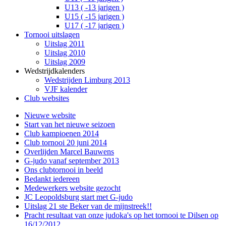
U13 ( -13 jarigen )
U15 ( -15 jarigen )
U17 ( -17 jarigen )
Tornooi uitslagen
Uitslag 2011
Uitslag 2010
Uitslag 2009
Wedstrijdkalenders
Wedstrijden Limburg 2013
VJF kalender
Club websites
Nieuwe website
Start van het nieuwe seizoen
Club kampioenen 2014
Club tornooi 20 juni 2014
Overlijden Marcel Bauwens
G-judo vanaf september 2013
Ons clubtornooi in beeld
Bedankt iedereen
Medewerkers website gezocht
JC Leopoldsburg start met G-judo
Uitslag 21 ste Beker van de mijnstreek!!
Pracht resultaat van onze judoka's op het tornooi te Dilsen op
16/12/2012