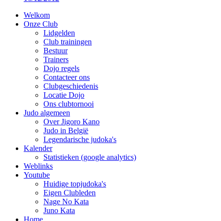
Welkom
Onze Club
Lidgelden
Club trainingen
Bestuur
Trainers
Dojo regels
Contacteer ons
Clubgeschiedenis
Locatie Dojo
Ons clubtornooi
Judo algemeen
Over Jigoro Kano
Judo in België
Legendarische judoka's
Kalender
Statistieken (google analytics)
Weblinks
Youtube
Huidige topjudoka's
Eigen Clubleden
Nage No Kata
Juno Kata
Home