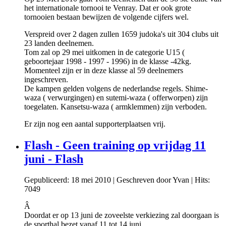
het internationale tornooi te Venray. Dat er ook grote
tornooien bestaan bewijzen de volgende cijfers wel.
Verspreid over 2 dagen zullen 1659 judoka's uit 304 clubs uit
23 landen deelnemen.
Tom zal op 29 mei uitkomen in de categorie U15 (
geboortejaar 1998 - 1997 - 1996) in de klasse -42kg.
Momenteel zijn er in deze klasse al 59 deelnemers
ingeschreven.
De kampen gelden volgens de nederlandse regels. Shime-
waza ( verwurgingen) en sutemi-waza ( offerworpen) zijn
toegelaten. Kansetsu-waza ( armklemmen) zijn verboden.
Er zijn nog een aantal supporterplaatsen vrij.
Flash - Geen training op vrijdag 11
juni - Flash
Gepubliceerd: 18 mei 2010
|
Geschreven door Yvan
|
Hits:
7049
Â
Doordat er op 13 juni de zoveelste verkiezing zal doorgaan is
de sporthal bezet vanaf 11 tot 14 juni.