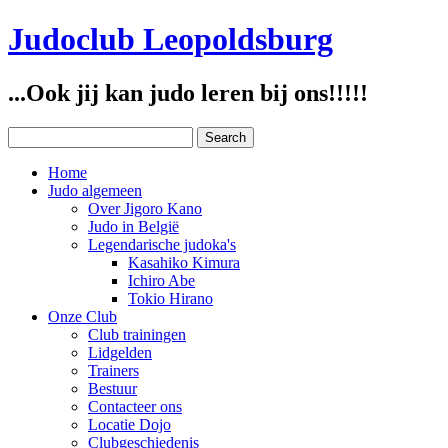
Judoclub Leopoldsburg
...Ook jij kan judo leren bij ons!!!!!
Home
Judo algemeen
Over Jigoro Kano
Judo in België
Legendarische judoka's
Kasahiko Kimura
Ichiro Abe
Tokio Hirano
Onze Club
Club trainingen
Lidgelden
Trainers
Bestuur
Contacteer ons
Locatie Dojo
Clubgeschiedenis