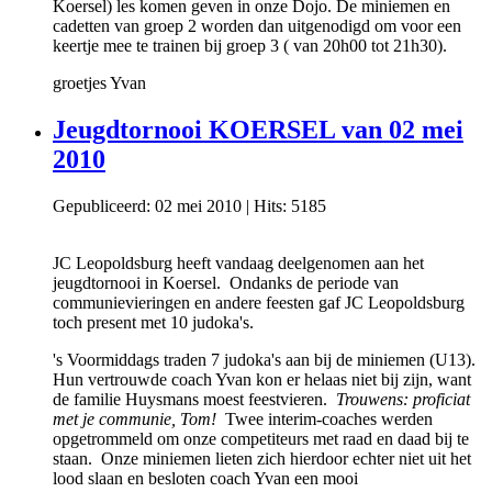
Koersel) les komen geven in onze Dojo. De miniemen en
cadetten van groep 2 worden dan uitgenodigd om voor een
keertje mee te trainen bij groep 3 ( van 20h00 tot 21h30).
groetjes Yvan
Jeugdtornooi KOERSEL van 02 mei
2010
Gepubliceerd: 02 mei 2010
|
Hits: 5185
JC Leopoldsburg heeft vandaag deelgenomen aan het
jeugdtornooi in Koersel. Ondanks de periode van
communievieringen en andere feesten gaf JC Leopoldsburg
toch present met 10 judoka's.
's Voormiddags traden 7 judoka's aan bij de miniemen (U13).
Hun vertrouwde coach Yvan kon er helaas niet bij zijn, want
de familie Huysmans moest feestvieren.
Trouwens: proficiat
met je communie, Tom!
Twee interim-coaches werden
opgetrommeld om onze competiteurs met raad en daad bij te
staan. Onze miniemen lieten zich hierdoor echter niet uit het
lood slaan en besloten coach Yvan een mooi