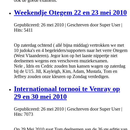
ook de goede examens.
Weekendje Otegem 22 en 23 mei 2010
Gepubliceerd: 26 mei 2010
|
Geschreven door Super User
|
Hits: 5411
Op zaterdag ochtend ( allé bijna middag) vertrokken we met
10 judoka's en 4 begeleiders/supporters naar het verre Otegem
(West Vlaanderen). Jegor kon op het laaste nippertje niet
deelnemen wegens een verschoven muziekexamen.
Nele , Idris en Cedric zouden hun kansen wagen op zaterdag
bij de U15. Jill, Kayleigh, Kim, Adam, Mustafa, Tom en
Jeffrey zouden onze kleuren op Zondag verdedigen.
Internationaal tornooi te Venray op
29 en 30 mei 2010
Gepubliceerd: 26 mei 2010
|
Geschreven door Super User
|
Hits: 7073
Op 29 Mei 2010 gaat Tom deelnemen aan de 36 ste editie van