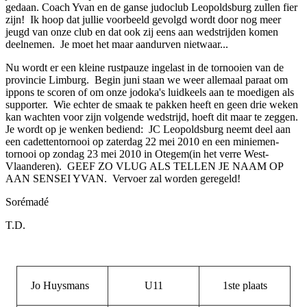
gedaan. Coach Yvan en de ganse judoclub Leopoldsburg zullen fier
zijn! Ik hoop dat jullie voorbeeld gevolgd wordt door nog meer
jeugd van onze club en dat ook zij eens aan wedstrijden komen
deelnemen. Je moet het maar aandurven nietwaar...
Nu wordt er een kleine rustpauze ingelast in de tornooien van de
provincie Limburg. Begin juni staan we weer allemaal paraat om
ippons te scoren of om onze jodoka's luidkeels aan te moedigen als
supporter. Wie echter de smaak te pakken heeft en geen drie weken
kan wachten voor zijn volgende wedstrijd, hoeft dit maar te zeggen.
Je wordt op je wenken bediend: JC Leopoldsburg neemt deel aan
een cadettentornooi op zaterdag 22 mei 2010 en een miniemen-
tornooi op zondag 23 mei 2010 in Otegem(in het verre West-
Vlaanderen). GEEF ZO VLUG ALS TELLEN JE NAAM OP
AAN SENSEI YVAN. Vervoer zal worden geregeld!
Sorémadé
T.D.
Jo Huysmans
U11
1ste plaats