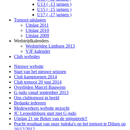
U13 ( -13 jarigen )
U15 ( -15 jarigen )
U17 ( -17 jarigen )
Tornooi uitslagen
Uitslag 2011
Uitslag 2010
Uitslag 2009
Wedstrijdkalenders
Wedstrijden Limburg 2013
VJF kalender
Club websites
Nieuwe website
Start van het nieuwe seizoen
Club kampioenen 2014
Club tornooi 20 juni 2014
Overlijden Marcel Bauwens
G-judo vanaf september 2013
Ons clubtornooi in beeld
Bedankt iedereen
Medewerkers website gezocht
JC Leopoldsburg start met G-judo
Uitslag 21 ste Beker van de mijnstreek!!
Pracht resultaat van onze judoka's op het tornooi te Dilsen op
16/12/2012