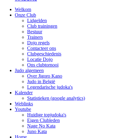
Welkom
Onze Club
Lidgelden
Club trainingen
Bestuur
Trainers
Dojo regels
Contacteer ons
Clubgeschiedenis
Locatie Dojo
Ons clubtornooi
Judo algemeen
Over Jigoro Kano
Judo in België
Legendarische judoka's
Kalender
Statistieken (google analytics)
Weblinks
Youtube
Huidige topjudoka's
Eigen Clubleden
Nage No Kata
Juno Kata
Home