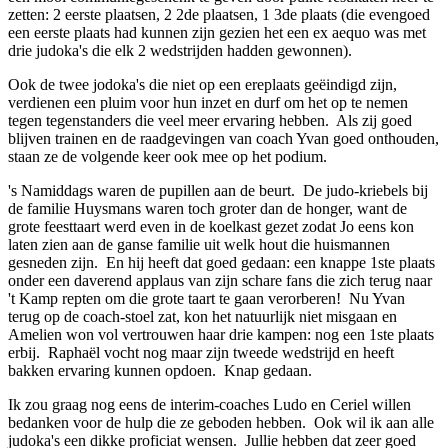
zetten: 2 eerste plaatsen, 2 2de plaatsen, 1 3de plaats (die evengoed
een eerste plaats had kunnen zijn gezien het een ex aequo was met
drie judoka's die elk 2 wedstrijden hadden gewonnen).
Ook de twee jodoka's die niet op een ereplaats geëindigd zijn,
verdienen een pluim voor hun inzet en durf om het op te nemen
tegen tegenstanders die veel meer ervaring hebben. Als zij goed
blijven trainen en de raadgevingen van coach Yvan goed onthouden,
staan ze de volgende keer ook mee op het podium.
's Namiddags waren de pupillen aan de beurt. De judo-kriebels bij
de familie Huysmans waren toch groter dan de honger, want de
grote feesttaart werd even in de koelkast gezet zodat Jo eens kon
laten zien aan de ganse familie uit welk hout die huismannen
gesneden zijn. En hij heeft dat goed gedaan: een knappe 1ste plaats
onder een daverend applaus van zijn schare fans die zich terug naar
't Kamp repten om die grote taart te gaan verorberen! Nu Yvan
terug op de coach-stoel zat, kon het natuurlijk niet misgaan en
Amelien won vol vertrouwen haar drie kampen: nog een 1ste plaats
erbij. Raphaël vocht nog maar zijn tweede wedstrijd en heeft
bakken ervaring kunnen opdoen. Knap gedaan.
Ik zou graag nog eens de interim-coaches Ludo en Ceriel willen
bedanken voor de hulp die ze geboden hebben. Ook wil ik aan alle
judoka's een dikke proficiat wensen. Jullie hebben dat zeer goed