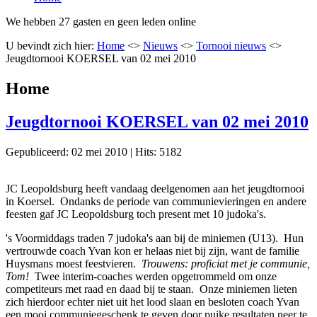
We hebben 27 gasten en geen leden online
U bevindt zich hier:
Home
<>
Nieuws
<>
Tornooi nieuws
<>
Jeugdtornooi KOERSEL van 02 mei 2010
Home
Jeugdtornooi KOERSEL van 02 mei 2010
Gepubliceerd: 02 mei 2010
|
Hits: 5182
JC Leopoldsburg heeft vandaag deelgenomen aan het jeugdtornooi
in Koersel. Ondanks de periode van communievieringen en andere
feesten gaf JC Leopoldsburg toch present met 10 judoka's.
's Voormiddags traden 7 judoka's aan bij de miniemen (U13). Hun
vertrouwde coach Yvan kon er helaas niet bij zijn, want de familie
Huysmans moest feestvieren.
Trouwens: proficiat met je communie,
Tom!
Twee interim-coaches werden opgetrommeld om onze
competiteurs met raad en daad bij te staan. Onze miniemen lieten
zich hierdoor echter niet uit het lood slaan en besloten coach Yvan
een mooi communiegeschenk te geven door puike resultaten neer te