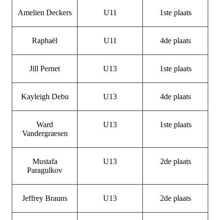
Amelien Deckers
U11
1ste plaats
Raphaël
U11
4de plaats
Jill Pernet
U13
1ste plaats
Kayleigh Debu
U13
4de plaats
Ward
U13
1ste plaats
Vandergraesen
Mustafa
U13
2de plaats
Paragulkov
Jeffrey Brauns
U13
2de plaats