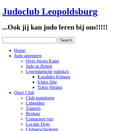
Judoclub Leopoldsburg
...Ook jij kan judo leren bij ons!!!!!
Home
Judo algemeen
Over Jigoro Kano
Judo in België
Legendarische judoka's
Kasahiko Kimura
Ichiro Abe
Tokio Hirano
Onze Club
Club trainingen
Lidgelden
Trainers
Bestuur
Contacteer ons
Locatie Dojo
Clubgeschiedenis