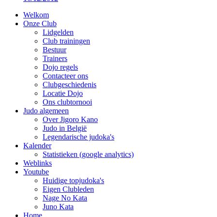
Welkom
Onze Club
Lidgelden
Club trainingen
Bestuur
Trainers
Dojo regels
Contacteer ons
Clubgeschiedenis
Locatie Dojo
Ons clubtornooi
Judo algemeen
Over Jigoro Kano
Judo in België
Legendarische judoka's
Kalender
Statistieken (google analytics)
Weblinks
Youtube
Huidige topjudoka's
Eigen Clubleden
Nage No Kata
Juno Kata
Home