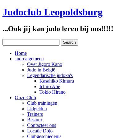
Judoclub Leopoldsburg
...Ook jij kan judo leren bij ons!!!!!
Home
Judo algemeen
Over Jigoro Kano
Judo in België
Legendarische judoka's
Kasahiko Kimura
Ichiro Abe
Tokio Hirano
Onze Club
Club trainingen
Lidgelden
Trainers
Bestuur
Contacteer ons
Locatie Dojo
Clubgeschiedenis