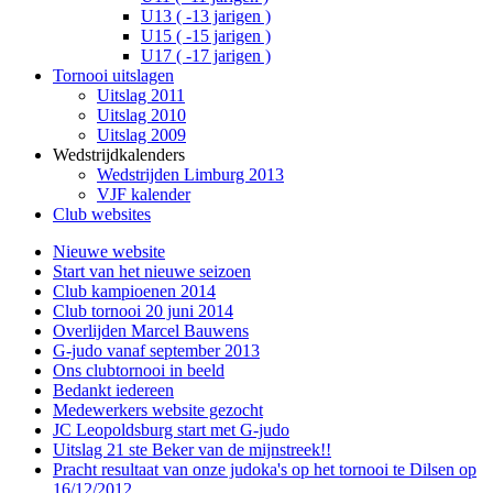
U13 ( -13 jarigen )
U15 ( -15 jarigen )
U17 ( -17 jarigen )
Tornooi uitslagen
Uitslag 2011
Uitslag 2010
Uitslag 2009
Wedstrijdkalenders
Wedstrijden Limburg 2013
VJF kalender
Club websites
Nieuwe website
Start van het nieuwe seizoen
Club kampioenen 2014
Club tornooi 20 juni 2014
Overlijden Marcel Bauwens
G-judo vanaf september 2013
Ons clubtornooi in beeld
Bedankt iedereen
Medewerkers website gezocht
JC Leopoldsburg start met G-judo
Uitslag 21 ste Beker van de mijnstreek!!
Pracht resultaat van onze judoka's op het tornooi te Dilsen op
16/12/2012