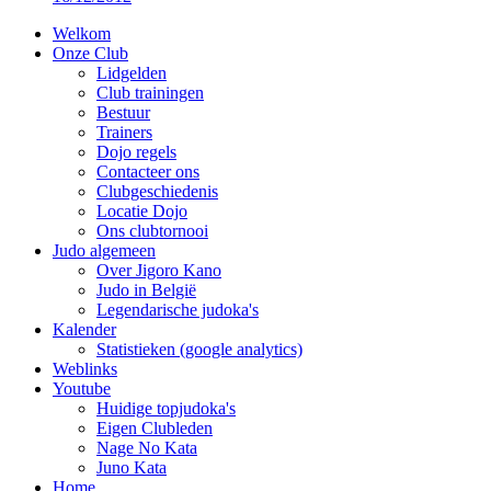
Welkom
Onze Club
Lidgelden
Club trainingen
Bestuur
Trainers
Dojo regels
Contacteer ons
Clubgeschiedenis
Locatie Dojo
Ons clubtornooi
Judo algemeen
Over Jigoro Kano
Judo in België
Legendarische judoka's
Kalender
Statistieken (google analytics)
Weblinks
Youtube
Huidige topjudoka's
Eigen Clubleden
Nage No Kata
Juno Kata
Home