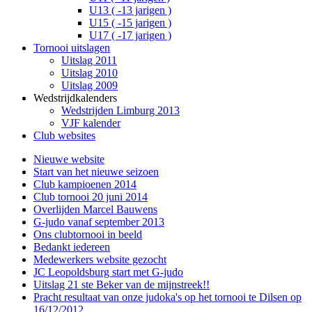
U13 ( -13 jarigen )
U15 ( -15 jarigen )
U17 ( -17 jarigen )
Tornooi uitslagen
Uitslag 2011
Uitslag 2010
Uitslag 2009
Wedstrijdkalenders
Wedstrijden Limburg 2013
VJF kalender
Club websites
Nieuwe website
Start van het nieuwe seizoen
Club kampioenen 2014
Club tornooi 20 juni 2014
Overlijden Marcel Bauwens
G-judo vanaf september 2013
Ons clubtornooi in beeld
Bedankt iedereen
Medewerkers website gezocht
JC Leopoldsburg start met G-judo
Uitslag 21 ste Beker van de mijnstreek!!
Pracht resultaat van onze judoka's op het tornooi te Dilsen op
16/12/2012