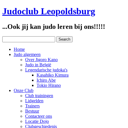
Judoclub Leopoldsburg
...Ook jij kan judo leren bij ons!!!!!
Home
Judo algemeen
Over Jigoro Kano
Judo in België
Legendarische judoka's
Kasahiko Kimura
Ichiro Abe
Tokio Hirano
Onze Club
Club trainingen
Lidgelden
Trainers
Bestuur
Contacteer ons
Locatie Dojo
Clubgeschiedenis