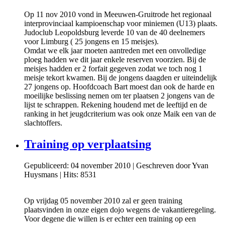
Op 11 nov 2010 vond in Meeuwen-Gruitrode het regionaal
interprovinciaal kampioenschap voor miniemen (U13) plaats.
Judoclub Leopoldsburg leverde 10 van de 40 deelnemers
voor Limburg ( 25 jongens en 15 meisjes).
Omdat we elk jaar moeten aantreden met een onvolledige
ploeg hadden we dit jaar enkele reserven voorzien. Bij de
meisjes hadden er 2 forfait gegeven zodat we toch nog 1
meisje tekort kwamen. Bij de jongens daagden er uiteindelijk
27 jongens op. Hoofdcoach Bart moest dan ook de harde en
moeilijke beslissing nemen om ter plaatsen 2 jongens van de
lijst te schrappen. Rekening houdend met de leeftijd en de
ranking in het jeugdcriterium was ook onze Maik een van de
slachtoffers.
Training op verplaatsing
Gepubliceerd: 04 november 2010
|
Geschreven door Yvan
Huysmans
|
Hits: 8531
Op vrijdag 05 november 2010 zal er geen training
plaatsvinden in onze eigen dojo wegens de vakantieregeling.
Voor degene die willen is er echter een training op een