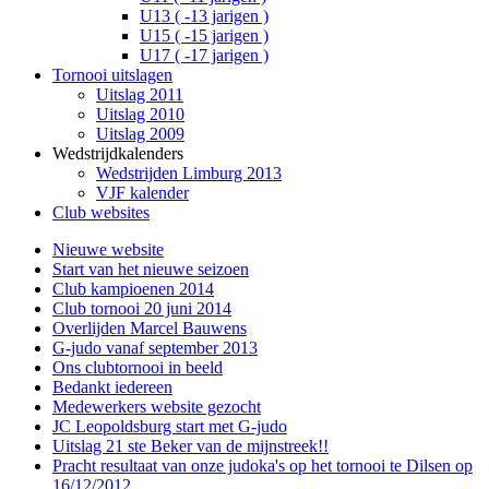
U13 ( -13 jarigen )
U15 ( -15 jarigen )
U17 ( -17 jarigen )
Tornooi uitslagen
Uitslag 2011
Uitslag 2010
Uitslag 2009
Wedstrijdkalenders
Wedstrijden Limburg 2013
VJF kalender
Club websites
Nieuwe website
Start van het nieuwe seizoen
Club kampioenen 2014
Club tornooi 20 juni 2014
Overlijden Marcel Bauwens
G-judo vanaf september 2013
Ons clubtornooi in beeld
Bedankt iedereen
Medewerkers website gezocht
JC Leopoldsburg start met G-judo
Uitslag 21 ste Beker van de mijnstreek!!
Pracht resultaat van onze judoka's op het tornooi te Dilsen op
16/12/2012