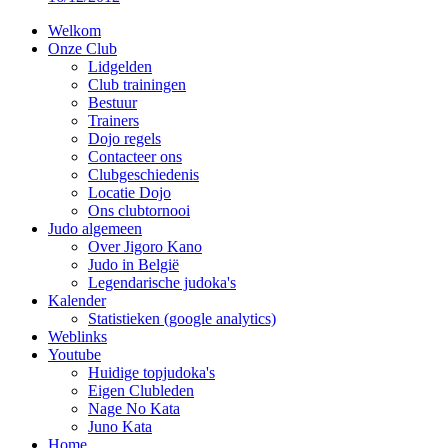
Welkom
Onze Club
Lidgelden
Club trainingen
Bestuur
Trainers
Dojo regels
Contacteer ons
Clubgeschiedenis
Locatie Dojo
Ons clubtornooi
Judo algemeen
Over Jigoro Kano
Judo in België
Legendarische judoka's
Kalender
Statistieken (google analytics)
Weblinks
Youtube
Huidige topjudoka's
Eigen Clubleden
Nage No Kata
Juno Kata
Home