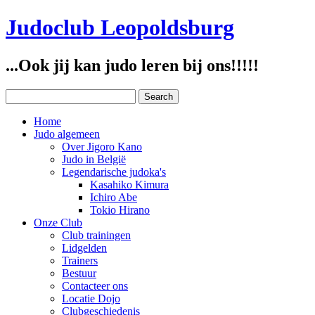
Judoclub Leopoldsburg
...Ook jij kan judo leren bij ons!!!!!
Home
Judo algemeen
Over Jigoro Kano
Judo in België
Legendarische judoka's
Kasahiko Kimura
Ichiro Abe
Tokio Hirano
Onze Club
Club trainingen
Lidgelden
Trainers
Bestuur
Contacteer ons
Locatie Dojo
Clubgeschiedenis