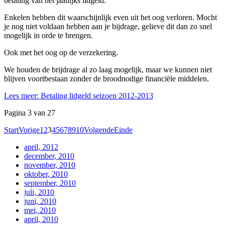
betaling van het jaatlijks lidgeld.
Enkelen hebben dit waarschijnlijk even uit het oog verloren. Mocht
je nog niet voldaan hebben aan je bijdrage, gelieve dit dan zo snel
mogelijk in orde te brengen.
Ook met het oog op de verzekering.
We houden de brijdrage al zo laag mogelijk, maar we kunnen niet
blijven voortbestaan zonder de broodnodige financiële middelen.
Lees meer: Betaling lidgeld seizoen 2012-2013
Pagina 3 van 27
Start
Vorige
1
2
3
4
5
6
7
8
9
10
Volgende
Einde
april, 2012
december, 2010
november, 2010
oktober, 2010
september, 2010
juli, 2010
juni, 2010
mei, 2010
april, 2010