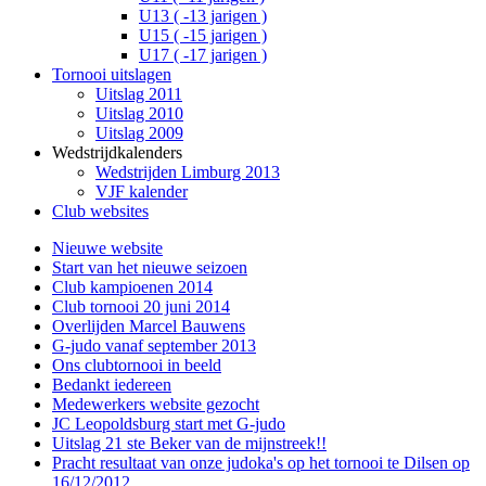
U13 ( -13 jarigen )
U15 ( -15 jarigen )
U17 ( -17 jarigen )
Tornooi uitslagen
Uitslag 2011
Uitslag 2010
Uitslag 2009
Wedstrijdkalenders
Wedstrijden Limburg 2013
VJF kalender
Club websites
Nieuwe website
Start van het nieuwe seizoen
Club kampioenen 2014
Club tornooi 20 juni 2014
Overlijden Marcel Bauwens
G-judo vanaf september 2013
Ons clubtornooi in beeld
Bedankt iedereen
Medewerkers website gezocht
JC Leopoldsburg start met G-judo
Uitslag 21 ste Beker van de mijnstreek!!
Pracht resultaat van onze judoka's op het tornooi te Dilsen op
16/12/2012