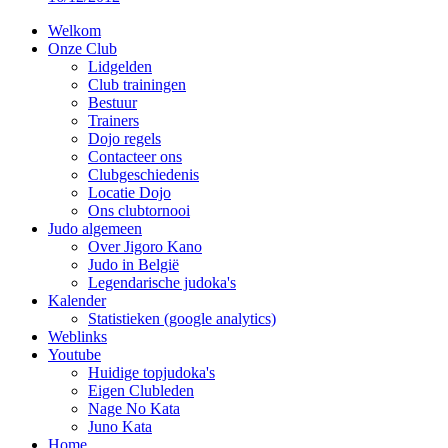
Welkom
Onze Club
Lidgelden
Club trainingen
Bestuur
Trainers
Dojo regels
Contacteer ons
Clubgeschiedenis
Locatie Dojo
Ons clubtornooi
Judo algemeen
Over Jigoro Kano
Judo in België
Legendarische judoka's
Kalender
Statistieken (google analytics)
Weblinks
Youtube
Huidige topjudoka's
Eigen Clubleden
Nage No Kata
Juno Kata
Home