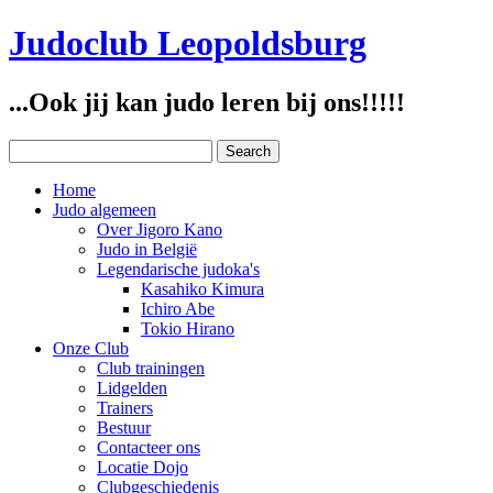
Judoclub Leopoldsburg
...Ook jij kan judo leren bij ons!!!!!
Home
Judo algemeen
Over Jigoro Kano
Judo in België
Legendarische judoka's
Kasahiko Kimura
Ichiro Abe
Tokio Hirano
Onze Club
Club trainingen
Lidgelden
Trainers
Bestuur
Contacteer ons
Locatie Dojo
Clubgeschiedenis