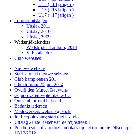
U13 ( -13 jarigen )
U15 ( -15 jarigen )
U17 ( -17 jarigen )
Tornooi uitslagen
Uitslag 2011
Uitslag 2010
Uitslag 2009
Wedstrijdkalenders
Wedstrijden Limburg 2013
VJF kalender
Club websites
Nieuwe website
Start van het nieuwe seizoen
Club kampioenen 2014
Club tornooi 20 juni 2014
Overlijden Marcel Bauwens
G-judo vanaf september 2013
Ons clubtornooi in beeld
Bedankt iedereen
Medewerkers website gezocht
JC Leopoldsburg start met G-judo
Uitslag 21 ste Beker van de mijnstreek!!
Pracht resultaat van onze judoka's op het tornooi te Dilsen op
16/12/2012