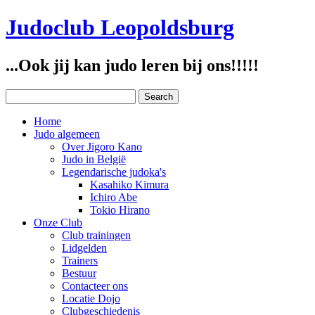
Judoclub Leopoldsburg
...Ook jij kan judo leren bij ons!!!!!
Home
Judo algemeen
Over Jigoro Kano
Judo in België
Legendarische judoka's
Kasahiko Kimura
Ichiro Abe
Tokio Hirano
Onze Club
Club trainingen
Lidgelden
Trainers
Bestuur
Contacteer ons
Locatie Dojo
Clubgeschiedenis