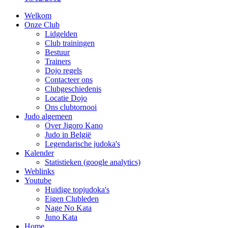
Welkom
Onze Club
Lidgelden
Club trainingen
Bestuur
Trainers
Dojo regels
Contacteer ons
Clubgeschiedenis
Locatie Dojo
Ons clubtornooi
Judo algemeen
Over Jigoro Kano
Judo in België
Legendarische judoka's
Kalender
Statistieken (google analytics)
Weblinks
Youtube
Huidige topjudoka's
Eigen Clubleden
Nage No Kata
Juno Kata
Home