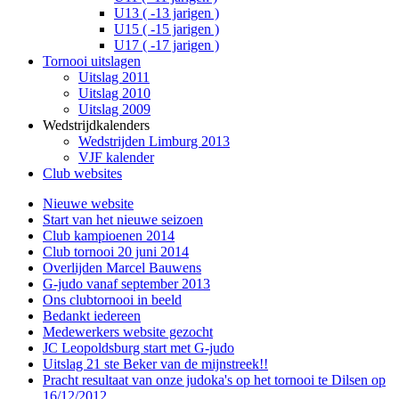
U13 ( -13 jarigen )
U15 ( -15 jarigen )
U17 ( -17 jarigen )
Tornooi uitslagen
Uitslag 2011
Uitslag 2010
Uitslag 2009
Wedstrijdkalenders
Wedstrijden Limburg 2013
VJF kalender
Club websites
Nieuwe website
Start van het nieuwe seizoen
Club kampioenen 2014
Club tornooi 20 juni 2014
Overlijden Marcel Bauwens
G-judo vanaf september 2013
Ons clubtornooi in beeld
Bedankt iedereen
Medewerkers website gezocht
JC Leopoldsburg start met G-judo
Uitslag 21 ste Beker van de mijnstreek!!
Pracht resultaat van onze judoka's op het tornooi te Dilsen op
16/12/2012