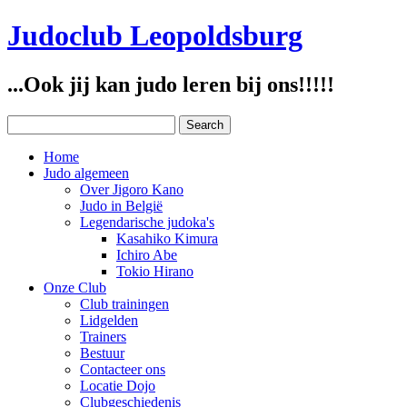
Judoclub Leopoldsburg
...Ook jij kan judo leren bij ons!!!!!
Home
Judo algemeen
Over Jigoro Kano
Judo in België
Legendarische judoka's
Kasahiko Kimura
Ichiro Abe
Tokio Hirano
Onze Club
Club trainingen
Lidgelden
Trainers
Bestuur
Contacteer ons
Locatie Dojo
Clubgeschiedenis