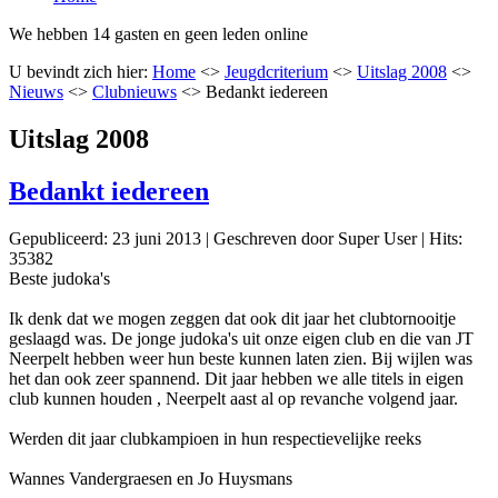
We hebben 14 gasten en geen leden online
U bevindt zich hier:
Home
<>
Jeugdcriterium
<>
Uitslag 2008
<>
Nieuws
<>
Clubnieuws
<>
Bedankt iedereen
Uitslag 2008
Bedankt iedereen
Gepubliceerd: 23 juni 2013
|
Geschreven door Super User
|
Hits:
35382
Beste judoka's
Ik denk dat we mogen zeggen dat ook dit jaar het clubtornooitje
geslaagd was. De jonge judoka's uit onze eigen club en die van JT
Neerpelt hebben weer hun beste kunnen laten zien. Bij wijlen was
het dan ook zeer spannend. Dit jaar hebben we alle titels in eigen
club kunnen houden , Neerpelt aast al op revanche volgend jaar.
Werden dit jaar clubkampioen in hun respectievelijke reeks
Wannes Vandergraesen en Jo Huysmans