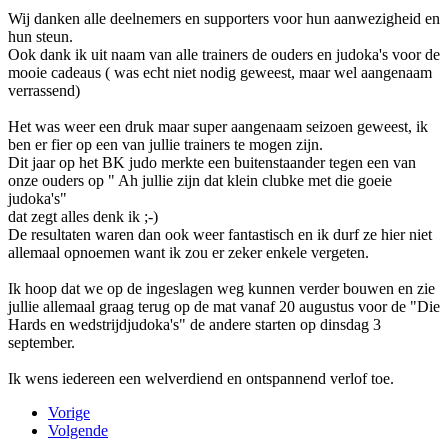
Wij danken alle deelnemers en supporters voor hun aanwezigheid en
hun steun.
Ook dank ik uit naam van alle trainers de ouders en judoka's voor de
mooie cadeaus ( was echt niet nodig geweest, maar wel aangenaam
verrassend)
Het was weer een druk maar super aangenaam seizoen geweest, ik
ben er fier op een van jullie trainers te mogen zijn.
Dit jaar op het BK judo merkte een buitenstaander tegen een van
onze ouders op " Ah jullie zijn dat klein clubke met die goeie
judoka's"
dat zegt alles denk ik ;-)
De resultaten waren dan ook weer fantastisch en ik durf ze hier niet
allemaal opnoemen want ik zou er zeker enkele vergeten.
Ik hoop dat we op de ingeslagen weg kunnen verder bouwen en zie
jullie allemaal graag terug op de mat vanaf 20 augustus voor de "Die
Hards en wedstrijdjudoka's" de andere starten op dinsdag 3
september.
Ik wens iedereen een welverdiend en ontspannend verlof toe.
Vorige
Volgende