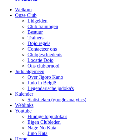
Welkom
Onze Club
Lidgelden
Club trainingen
Bestuur
Trainers
Dojo regels
Contacteer ons
Clubgeschiedenis
Locatie Dojo
Ons clubtornooi
Judo algemeen
Over Jigoro Kano
Judo in België
Legendarische judoka's
Kalender
Statistieken (google analytics)
Weblinks
Youtube
Huidige topjudoka's
Eigen Clubleden
Nage No Kata
Juno Kata
Home