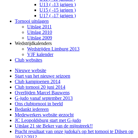
U13 ( -13 jarigen )
U15 ( -15 jarigen )
U17 ( -17 jarigen )
Tornooi uitslagen
Uitslag 2011
Uitslag 2010
Uitslag 2009
Wedstrijdkalenders
Wedstrijden Limburg 2013
VJF kalender
Club websites
Nieuwe website
Start van het nieuwe seizoen
Club kampioenen 2014
Club tornooi 20 juni 2014
Overlijden Marcel Bauwens
G-judo vanaf september 2013
Ons clubtornooi in beeld
Bedankt iedereen
Medewerkers website gezocht
JC Leopoldsburg start met G-judo
Uitslag 21 ste Beker van de mijnstreek!!
Pracht resultaat van onze judoka's op het tornooi te Dilsen op
16/12/2012