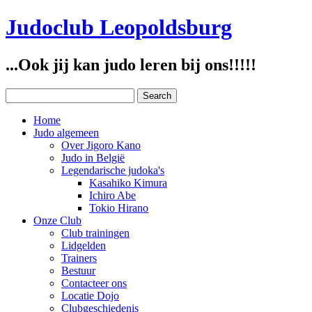
Judoclub Leopoldsburg
...Ook jij kan judo leren bij ons!!!!!
Home
Judo algemeen
Over Jigoro Kano
Judo in België
Legendarische judoka's
Kasahiko Kimura
Ichiro Abe
Tokio Hirano
Onze Club
Club trainingen
Lidgelden
Trainers
Bestuur
Contacteer ons
Locatie Dojo
Clubgeschiedenis