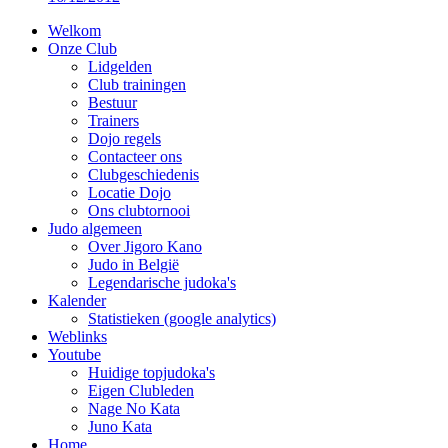
Welkom
Onze Club
Lidgelden
Club trainingen
Bestuur
Trainers
Dojo regels
Contacteer ons
Clubgeschiedenis
Locatie Dojo
Ons clubtornooi
Judo algemeen
Over Jigoro Kano
Judo in België
Legendarische judoka's
Kalender
Statistieken (google analytics)
Weblinks
Youtube
Huidige topjudoka's
Eigen Clubleden
Nage No Kata
Juno Kata
Home