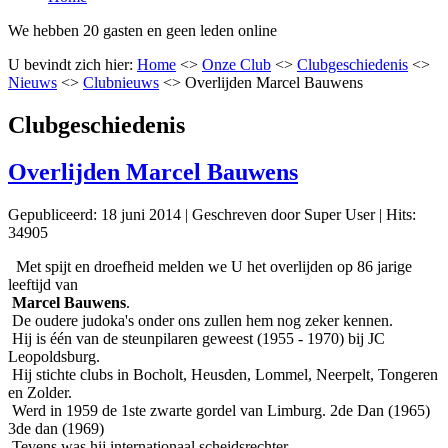
We hebben 20 gasten en geen leden online
U bevindt zich hier:
Home
<>
Onze Club
<>
Clubgeschiedenis
<>
Nieuws
<>
Clubnieuws
<>
Overlijden Marcel Bauwens
Clubgeschiedenis
Overlijden Marcel Bauwens
Gepubliceerd: 18 juni 2014
|
Geschreven door Super User
|
Hits:
34905
Met spijt en droefheid melden we U het overlijden op 86 jarige
leeftijd van
Marcel Bauwens
.
De oudere judoka's onder ons zullen hem nog zeker kennen.
Hij is één van de steunpilaren geweest (1955 - 1970) bij JC
Leopoldsburg.
Hij stichte clubs in Bocholt, Heusden, Lommel, Neerpelt, Tongeren
en Zolder.
Werd in 1959 de 1ste zwarte gordel van Limburg. 2de Dan (1965)
3de dan (1969)
Tevens was hij internationaal scheidsrechter.