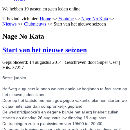
We hebben 19 gasten en geen leden online
U bevindt zich hier:
Home
<>
Youtube
<>
Nage No Kata
<>
Nieuws
<>
Clubnieuws
<>
Start van het nieuwe seizoen
Nage No Kata
Start van het nieuwe seizoen
Gepubliceerd: 14 augustus 2014
|
Geschreven door Super User
|
Hits: 37257
Beste judoka
Halfweg augustus kunnen we ons opnieuw beginnen te focussen op
het nieuwe judoseizoen.
Door op het laatste moment gewijzigde vakantie plannen starten we
dit jaar iets later dan oorspronkelijk gepland.
De wedstrijdjudoka’s en degene bij wie het al erg kriebelt zullen
starten op dinsdag 26 augustus ipv dinsdag 19 augustus.
De trainingen zullen plaatsvinden van 19h00 tot 20h30.
De normale trainingen voor iedereen zullen starten op dinsdag 2