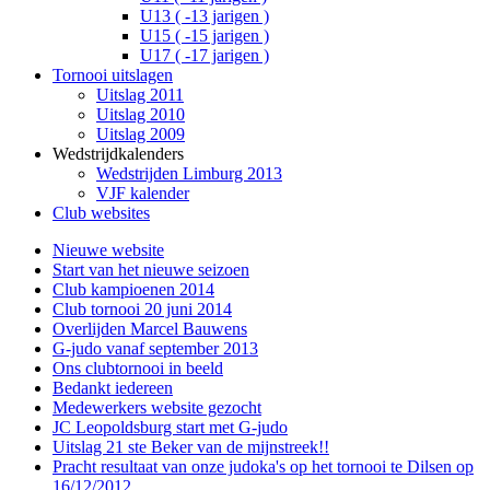
U13 ( -13 jarigen )
U15 ( -15 jarigen )
U17 ( -17 jarigen )
Tornooi uitslagen
Uitslag 2011
Uitslag 2010
Uitslag 2009
Wedstrijdkalenders
Wedstrijden Limburg 2013
VJF kalender
Club websites
Nieuwe website
Start van het nieuwe seizoen
Club kampioenen 2014
Club tornooi 20 juni 2014
Overlijden Marcel Bauwens
G-judo vanaf september 2013
Ons clubtornooi in beeld
Bedankt iedereen
Medewerkers website gezocht
JC Leopoldsburg start met G-judo
Uitslag 21 ste Beker van de mijnstreek!!
Pracht resultaat van onze judoka's op het tornooi te Dilsen op
16/12/2012