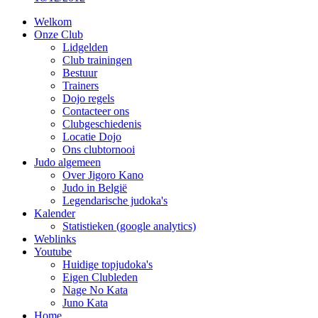
Welkom
Onze Club
Lidgelden
Club trainingen
Bestuur
Trainers
Dojo regels
Contacteer ons
Clubgeschiedenis
Locatie Dojo
Ons clubtornooi
Judo algemeen
Over Jigoro Kano
Judo in België
Legendarische judoka's
Kalender
Statistieken (google analytics)
Weblinks
Youtube
Huidige topjudoka's
Eigen Clubleden
Nage No Kata
Juno Kata
Home