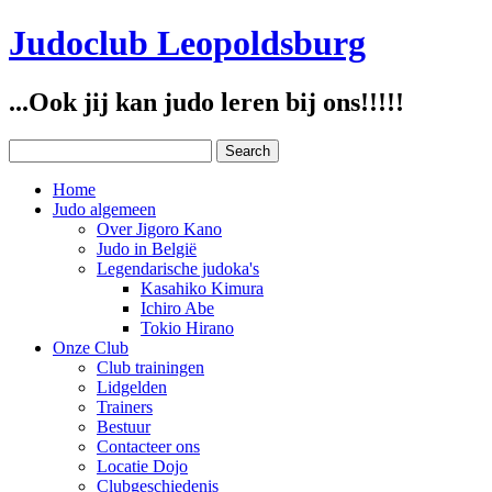
Judoclub Leopoldsburg
...Ook jij kan judo leren bij ons!!!!!
Home
Judo algemeen
Over Jigoro Kano
Judo in België
Legendarische judoka's
Kasahiko Kimura
Ichiro Abe
Tokio Hirano
Onze Club
Club trainingen
Lidgelden
Trainers
Bestuur
Contacteer ons
Locatie Dojo
Clubgeschiedenis