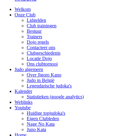
Welkom
Onze Club
Lidgelden
Club trainingen
Bestuur
Trainers
Dojo regels
Contacteer ons
Clubgeschiedenis
Locatie Dojo
Ons clubtornooi
Judo algemeen
Over Jigoro Kano
Judo in België
Legendarische judoka's
Kalender
Statistieken (google analytics)
Weblinks
Youtube
Huidige topjudoka's
Eigen Clubleden
Nage No Kata
Juno Kata
Home