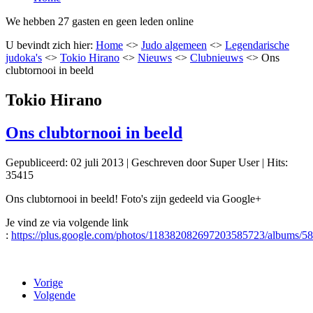
We hebben 27 gasten en geen leden online
U bevindt zich hier:
Home
<>
Judo algemeen
<>
Legendarische
judoka's
<>
Tokio Hirano
<>
Nieuws
<>
Clubnieuws
<>
Ons
clubtornooi in beeld
Tokio Hirano
Ons clubtornooi in beeld
Gepubliceerd: 02 juli 2013
|
Geschreven door Super User
|
Hits:
35415
Ons clubtornooi in beeld! Foto's zijn gedeeld via Google+
Je vind ze via volgende link
:
https://plus.google.com/photos/118382082697203585723/albums/
Vorige
Volgende