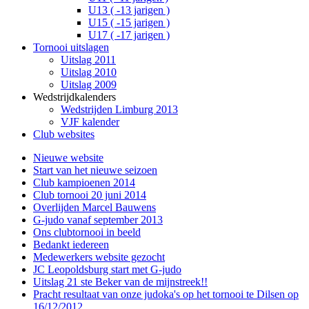
U13 ( -13 jarigen )
U15 ( -15 jarigen )
U17 ( -17 jarigen )
Tornooi uitslagen
Uitslag 2011
Uitslag 2010
Uitslag 2009
Wedstrijdkalenders
Wedstrijden Limburg 2013
VJF kalender
Club websites
Nieuwe website
Start van het nieuwe seizoen
Club kampioenen 2014
Club tornooi 20 juni 2014
Overlijden Marcel Bauwens
G-judo vanaf september 2013
Ons clubtornooi in beeld
Bedankt iedereen
Medewerkers website gezocht
JC Leopoldsburg start met G-judo
Uitslag 21 ste Beker van de mijnstreek!!
Pracht resultaat van onze judoka's op het tornooi te Dilsen op
16/12/2012