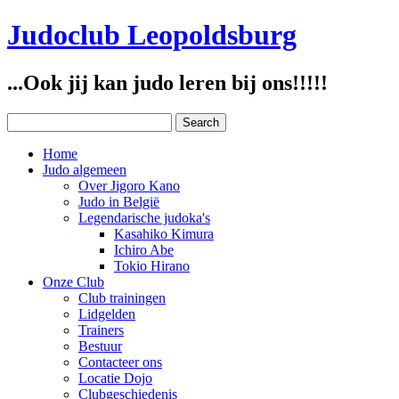
Judoclub Leopoldsburg
...Ook jij kan judo leren bij ons!!!!!
Home
Judo algemeen
Over Jigoro Kano
Judo in België
Legendarische judoka's
Kasahiko Kimura
Ichiro Abe
Tokio Hirano
Onze Club
Club trainingen
Lidgelden
Trainers
Bestuur
Contacteer ons
Locatie Dojo
Clubgeschiedenis