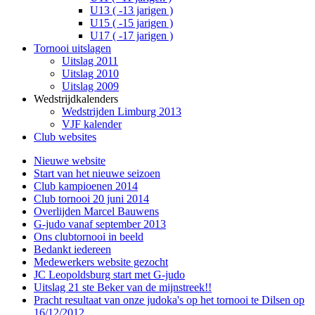
U13 ( -13 jarigen )
U15 ( -15 jarigen )
U17 ( -17 jarigen )
Tornooi uitslagen
Uitslag 2011
Uitslag 2010
Uitslag 2009
Wedstrijdkalenders
Wedstrijden Limburg 2013
VJF kalender
Club websites
Nieuwe website
Start van het nieuwe seizoen
Club kampioenen 2014
Club tornooi 20 juni 2014
Overlijden Marcel Bauwens
G-judo vanaf september 2013
Ons clubtornooi in beeld
Bedankt iedereen
Medewerkers website gezocht
JC Leopoldsburg start met G-judo
Uitslag 21 ste Beker van de mijnstreek!!
Pracht resultaat van onze judoka's op het tornooi te Dilsen op
16/12/2012