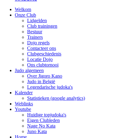
Welkom
Onze Club
Lidgelden
Club trainingen
Bestuur
Trainers
Dojo regels
Contacteer ons
Clubgeschiedenis
Locatie Dojo
Ons clubtornooi
Judo algemeen
Over Jigoro Kano
Judo in België
Legendarische judoka's
Kalender
Statistieken (google analytics)
Weblinks
Youtube
Huidige topjudoka's
Eigen Clubleden
Nage No Kata
Juno Kata
Home