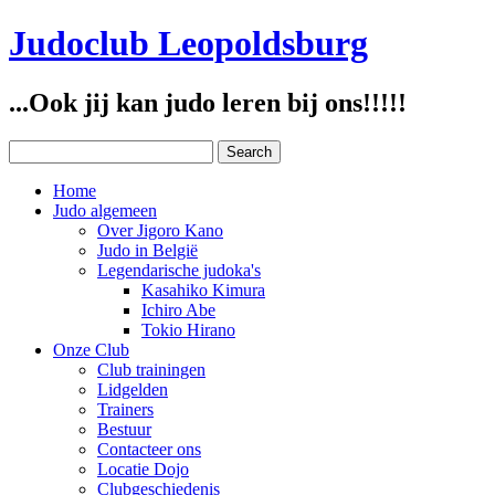
Judoclub Leopoldsburg
...Ook jij kan judo leren bij ons!!!!!
Home
Judo algemeen
Over Jigoro Kano
Judo in België
Legendarische judoka's
Kasahiko Kimura
Ichiro Abe
Tokio Hirano
Onze Club
Club trainingen
Lidgelden
Trainers
Bestuur
Contacteer ons
Locatie Dojo
Clubgeschiedenis