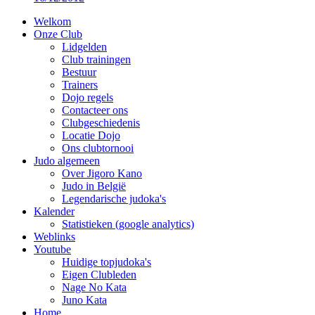
Welkom
Onze Club
Lidgelden
Club trainingen
Bestuur
Trainers
Dojo regels
Contacteer ons
Clubgeschiedenis
Locatie Dojo
Ons clubtornooi
Judo algemeen
Over Jigoro Kano
Judo in België
Legendarische judoka's
Kalender
Statistieken (google analytics)
Weblinks
Youtube
Huidige topjudoka's
Eigen Clubleden
Nage No Kata
Juno Kata
Home