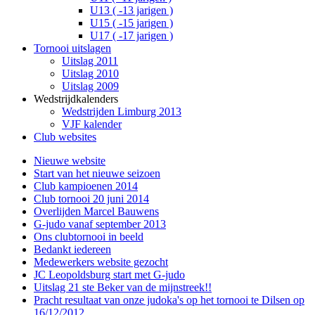
U13 ( -13 jarigen )
U15 ( -15 jarigen )
U17 ( -17 jarigen )
Tornooi uitslagen
Uitslag 2011
Uitslag 2010
Uitslag 2009
Wedstrijdkalenders
Wedstrijden Limburg 2013
VJF kalender
Club websites
Nieuwe website
Start van het nieuwe seizoen
Club kampioenen 2014
Club tornooi 20 juni 2014
Overlijden Marcel Bauwens
G-judo vanaf september 2013
Ons clubtornooi in beeld
Bedankt iedereen
Medewerkers website gezocht
JC Leopoldsburg start met G-judo
Uitslag 21 ste Beker van de mijnstreek!!
Pracht resultaat van onze judoka's op het tornooi te Dilsen op
16/12/2012