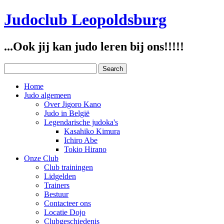
Judoclub Leopoldsburg
...Ook jij kan judo leren bij ons!!!!!
Home
Judo algemeen
Over Jigoro Kano
Judo in België
Legendarische judoka's
Kasahiko Kimura
Ichiro Abe
Tokio Hirano
Onze Club
Club trainingen
Lidgelden
Trainers
Bestuur
Contacteer ons
Locatie Dojo
Clubgeschiedenis