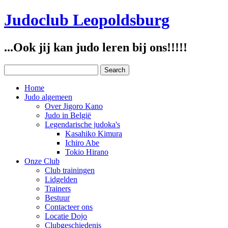
Judoclub Leopoldsburg
...Ook jij kan judo leren bij ons!!!!!
Home
Judo algemeen
Over Jigoro Kano
Judo in België
Legendarische judoka's
Kasahiko Kimura
Ichiro Abe
Tokio Hirano
Onze Club
Club trainingen
Lidgelden
Trainers
Bestuur
Contacteer ons
Locatie Dojo
Clubgeschiedenis