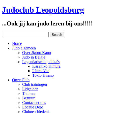
Judoclub Leopoldsburg
...Ook jij kan judo leren bij ons!!!!!
Home
Judo algemeen
Over Jigoro Kano
Judo in België
Legendarische judoka's
Kasahiko Kimura
Ichiro Abe
Tokio Hirano
Onze Club
Club trainingen
Lidgelden
Trainers
Bestuur
Contacteer ons
Locatie Dojo
Clubgeschiedenis