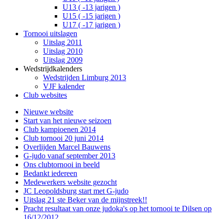
U13 ( -13 jarigen )
U15 ( -15 jarigen )
U17 ( -17 jarigen )
Tornooi uitslagen
Uitslag 2011
Uitslag 2010
Uitslag 2009
Wedstrijdkalenders
Wedstrijden Limburg 2013
VJF kalender
Club websites
Nieuwe website
Start van het nieuwe seizoen
Club kampioenen 2014
Club tornooi 20 juni 2014
Overlijden Marcel Bauwens
G-judo vanaf september 2013
Ons clubtornooi in beeld
Bedankt iedereen
Medewerkers website gezocht
JC Leopoldsburg start met G-judo
Uitslag 21 ste Beker van de mijnstreek!!
Pracht resultaat van onze judoka's op het tornooi te Dilsen op
16/12/2012