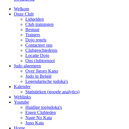
Welkom
Onze Club
Lidgelden
Club trainingen
Bestuur
Trainers
Dojo regels
Contacteer ons
Clubgeschiedenis
Locatie Dojo
Ons clubtornooi
Judo algemeen
Over Jigoro Kano
Judo in België
Legendarische judoka's
Kalender
Statistieken (google analytics)
Weblinks
Youtube
Huidige topjudoka's
Eigen Clubleden
Nage No Kata
Juno Kata
Home