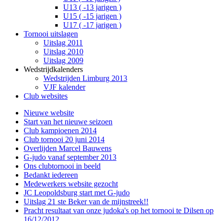
U13 ( -13 jarigen )
U15 ( -15 jarigen )
U17 ( -17 jarigen )
Tornooi uitslagen
Uitslag 2011
Uitslag 2010
Uitslag 2009
Wedstrijdkalenders
Wedstrijden Limburg 2013
VJF kalender
Club websites
Nieuwe website
Start van het nieuwe seizoen
Club kampioenen 2014
Club tornooi 20 juni 2014
Overlijden Marcel Bauwens
G-judo vanaf september 2013
Ons clubtornooi in beeld
Bedankt iedereen
Medewerkers website gezocht
JC Leopoldsburg start met G-judo
Uitslag 21 ste Beker van de mijnstreek!!
Pracht resultaat van onze judoka's op het tornooi te Dilsen op
16/12/2012