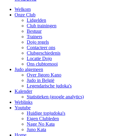
Welkom
Onze Club
Lidgelden
Club trainingen
Bestuur
Trainers
Dojo regels
Contacteer ons
Clubgeschiedenis
Locatie Dojo
Ons clubtornooi
Judo algemeen
Over Jigoro Kano
Judo in België
Legendarische judoka's
Kalender
Statistieken (google analytics)
Weblinks
Youtube
Huidige topjudoka's
Eigen Clubleden
Nage No Kata
Juno Kata
Home