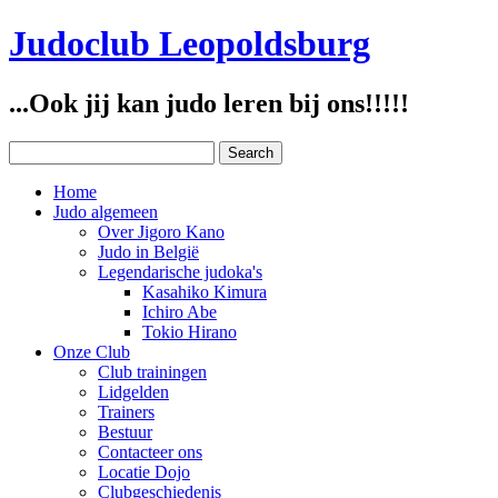
Judoclub Leopoldsburg
...Ook jij kan judo leren bij ons!!!!!
Home
Judo algemeen
Over Jigoro Kano
Judo in België
Legendarische judoka's
Kasahiko Kimura
Ichiro Abe
Tokio Hirano
Onze Club
Club trainingen
Lidgelden
Trainers
Bestuur
Contacteer ons
Locatie Dojo
Clubgeschiedenis