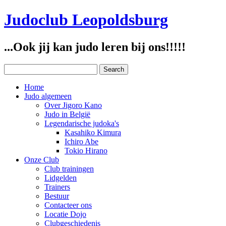
Judoclub Leopoldsburg
...Ook jij kan judo leren bij ons!!!!!
Home
Judo algemeen
Over Jigoro Kano
Judo in België
Legendarische judoka's
Kasahiko Kimura
Ichiro Abe
Tokio Hirano
Onze Club
Club trainingen
Lidgelden
Trainers
Bestuur
Contacteer ons
Locatie Dojo
Clubgeschiedenis