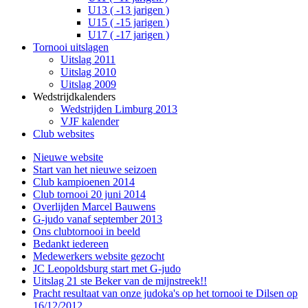
U13 ( -13 jarigen )
U15 ( -15 jarigen )
U17 ( -17 jarigen )
Tornooi uitslagen
Uitslag 2011
Uitslag 2010
Uitslag 2009
Wedstrijdkalenders
Wedstrijden Limburg 2013
VJF kalender
Club websites
Nieuwe website
Start van het nieuwe seizoen
Club kampioenen 2014
Club tornooi 20 juni 2014
Overlijden Marcel Bauwens
G-judo vanaf september 2013
Ons clubtornooi in beeld
Bedankt iedereen
Medewerkers website gezocht
JC Leopoldsburg start met G-judo
Uitslag 21 ste Beker van de mijnstreek!!
Pracht resultaat van onze judoka's op het tornooi te Dilsen op
16/12/2012