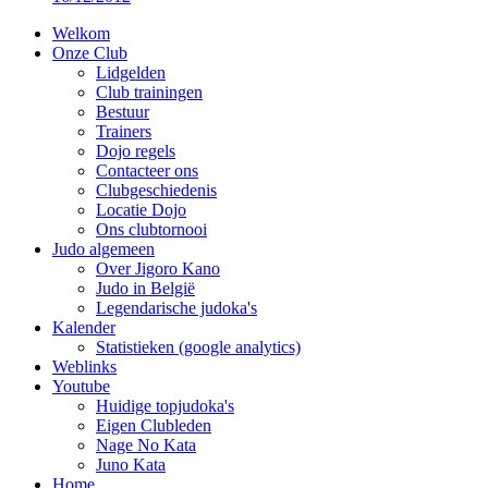
Welkom
Onze Club
Lidgelden
Club trainingen
Bestuur
Trainers
Dojo regels
Contacteer ons
Clubgeschiedenis
Locatie Dojo
Ons clubtornooi
Judo algemeen
Over Jigoro Kano
Judo in België
Legendarische judoka's
Kalender
Statistieken (google analytics)
Weblinks
Youtube
Huidige topjudoka's
Eigen Clubleden
Nage No Kata
Juno Kata
Home