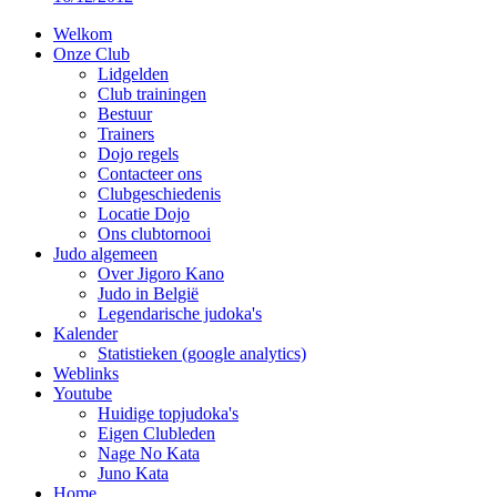
Welkom
Onze Club
Lidgelden
Club trainingen
Bestuur
Trainers
Dojo regels
Contacteer ons
Clubgeschiedenis
Locatie Dojo
Ons clubtornooi
Judo algemeen
Over Jigoro Kano
Judo in België
Legendarische judoka's
Kalender
Statistieken (google analytics)
Weblinks
Youtube
Huidige topjudoka's
Eigen Clubleden
Nage No Kata
Juno Kata
Home