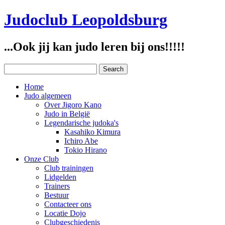
Judoclub Leopoldsburg
...Ook jij kan judo leren bij ons!!!!!
Home
Judo algemeen
Over Jigoro Kano
Judo in België
Legendarische judoka's
Kasahiko Kimura
Ichiro Abe
Tokio Hirano
Onze Club
Club trainingen
Lidgelden
Trainers
Bestuur
Contacteer ons
Locatie Dojo
Clubgeschiedenis