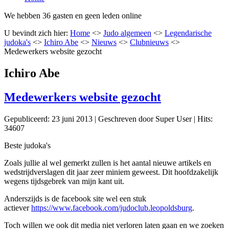
We hebben 36 gasten en geen leden online
U bevindt zich hier:
Home
<>
Judo algemeen
<>
Legendarische
judoka's
<>
Ichiro Abe
<>
Nieuws
<>
Clubnieuws
<>
Medewerkers website gezocht
Ichiro Abe
Medewerkers website gezocht
Gepubliceerd: 23 juni 2013
|
Geschreven door Super User
|
Hits:
34607
Beste judoka's
Zoals jullie al wel gemerkt zullen is het aantal nieuwe artikels en
wedstrijdverslagen dit jaar zeer miniem geweest. Dit hoofdzakelijk
wegens tijdsgebrek van mijn kant uit.
Anderszijds is de facebook site wel een stuk
actiever
https://www.facebook.com/judoclub.leopoldsburg
.
Toch willen we ook dit media niet verloren laten gaan en we zoeken