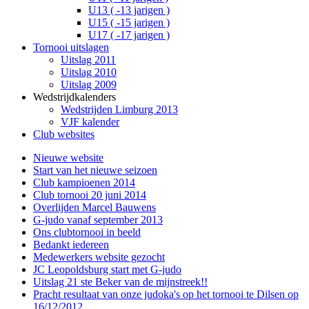
U13 ( -13 jarigen )
U15 ( -15 jarigen )
U17 ( -17 jarigen )
Tornooi uitslagen
Uitslag 2011
Uitslag 2010
Uitslag 2009
Wedstrijdkalenders
Wedstrijden Limburg 2013
VJF kalender
Club websites
Nieuwe website
Start van het nieuwe seizoen
Club kampioenen 2014
Club tornooi 20 juni 2014
Overlijden Marcel Bauwens
G-judo vanaf september 2013
Ons clubtornooi in beeld
Bedankt iedereen
Medewerkers website gezocht
JC Leopoldsburg start met G-judo
Uitslag 21 ste Beker van de mijnstreek!!
Pracht resultaat van onze judoka's op het tornooi te Dilsen op
16/12/2012