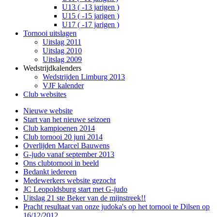
U13 ( -13 jarigen )
U15 ( -15 jarigen )
U17 ( -17 jarigen )
Tornooi uitslagen
Uitslag 2011
Uitslag 2010
Uitslag 2009
Wedstrijdkalenders
Wedstrijden Limburg 2013
VJF kalender
Club websites
Nieuwe website
Start van het nieuwe seizoen
Club kampioenen 2014
Club tornooi 20 juni 2014
Overlijden Marcel Bauwens
G-judo vanaf september 2013
Ons clubtornooi in beeld
Bedankt iedereen
Medewerkers website gezocht
JC Leopoldsburg start met G-judo
Uitslag 21 ste Beker van de mijnstreek!!
Pracht resultaat van onze judoka's op het tornooi te Dilsen op
16/12/2012