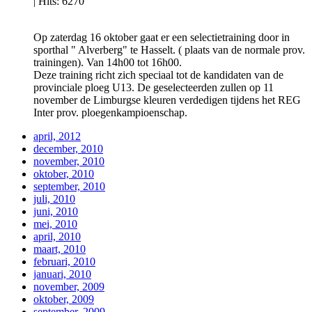
|
Hits: 6270
Op zaterdag 16 oktober gaat er een selectietraining door in
sporthal " Alverberg" te Hasselt. ( plaats van de normale prov.
trainingen). Van 14h00 tot 16h00.
Deze training richt zich speciaal tot de kandidaten van de
provinciale ploeg U13. De geselecteerden zullen op 11
november de Limburgse kleuren verdedigen tijdens het REG
Inter prov. ploegenkampioenschap.
april, 2012
december, 2010
november, 2010
oktober, 2010
september, 2010
juli, 2010
juni, 2010
mei, 2010
april, 2010
maart, 2010
februari, 2010
januari, 2010
november, 2009
oktober, 2009
september, 2009