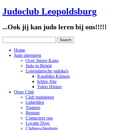
Judoclub Leopoldsburg
...Ook jij kan judo leren bij ons!!!!!
Home
Judo algemeen
Over Jigoro Kano
Judo in België
Legendarische judoka's
Kasahiko Kimura
Ichiro Abe
Tokio Hirano
Onze Club
Club trainingen
Lidgelden
Trainers
Bestuur
Contacteer ons
Locatie Dojo
Clubgeschiedenis