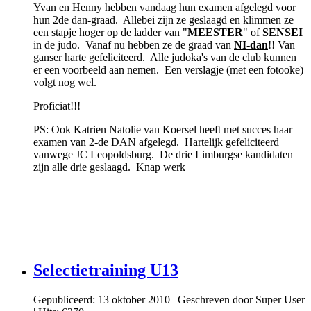
Yvan en Henny hebben vandaag hun examen afgelegd voor
hun 2de dan-graad. Allebei zijn ze geslaagd en klimmen ze
een stapje hoger op de ladder van "
MEESTER
" of
SENSEI
in de judo. Vanaf nu hebben ze de graad van
NI-dan
!! Van
ganser harte gefeliciteerd. Alle judoka's van de club kunnen
er een voorbeeld aan nemen. Een verslagje (met een fotooke)
volgt nog wel.
Proficiat!!!
PS: Ook Katrien Natolie van Koersel heeft met succes haar
examen van 2-de DAN afgelegd. Hartelijk gefeliciteerd
vanwege JC Leopoldsburg. De drie Limburgse kandidaten
zijn alle drie geslaagd. Knap werk
Selectietraining U13
Gepubliceerd: 13 oktober 2010
|
Geschreven door Super User