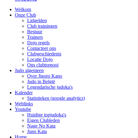
Welkom
Onze Club
Lidgelden
Club trainingen
Bestuur
Trainers
Dojo regels
Contacteer ons
Clubgeschiedenis
Locatie Dojo
Ons clubtornooi
Judo algemeen
Over Jigoro Kano
Judo in België
Legendarische judoka's
Kalender
Statistieken (google analytics)
Weblinks
Youtube
Huidige topjudoka's
Eigen Clubleden
Nage No Kata
Juno Kata
Home