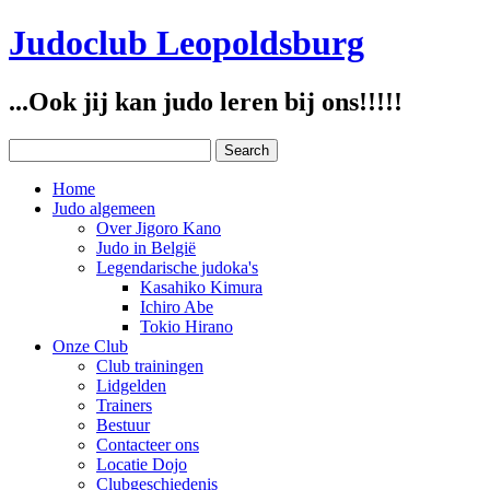
Judoclub Leopoldsburg
...Ook jij kan judo leren bij ons!!!!!
Home
Judo algemeen
Over Jigoro Kano
Judo in België
Legendarische judoka's
Kasahiko Kimura
Ichiro Abe
Tokio Hirano
Onze Club
Club trainingen
Lidgelden
Trainers
Bestuur
Contacteer ons
Locatie Dojo
Clubgeschiedenis