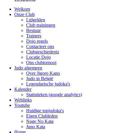
Welkom
Onze Club
Lidgelden
Club trainingen
Bestuur
Trainers
Dojo regels
Contacteer ons
Clubgeschiedenis
Locatie Dojo
Ons clubtornooi
Judo algemeen
Over Jigoro Kano
Judo in België
Legendarische judoka's
Kalender
Statistieken (google analytics)
Weblinks
Youtube
Huidige topjudoka's
Eigen Clubleden
Nage No Kata
Juno Kata
Home