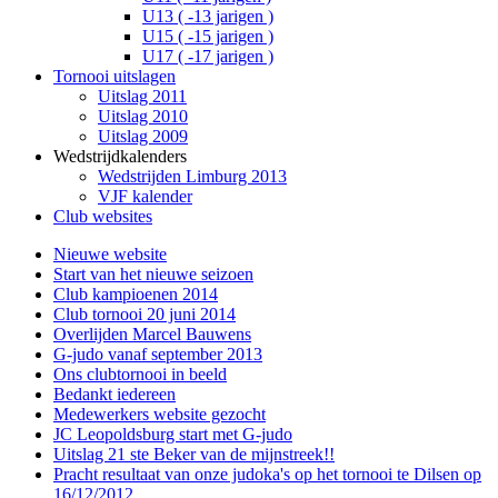
U13 ( -13 jarigen )
U15 ( -15 jarigen )
U17 ( -17 jarigen )
Tornooi uitslagen
Uitslag 2011
Uitslag 2010
Uitslag 2009
Wedstrijdkalenders
Wedstrijden Limburg 2013
VJF kalender
Club websites
Nieuwe website
Start van het nieuwe seizoen
Club kampioenen 2014
Club tornooi 20 juni 2014
Overlijden Marcel Bauwens
G-judo vanaf september 2013
Ons clubtornooi in beeld
Bedankt iedereen
Medewerkers website gezocht
JC Leopoldsburg start met G-judo
Uitslag 21 ste Beker van de mijnstreek!!
Pracht resultaat van onze judoka's op het tornooi te Dilsen op
16/12/2012