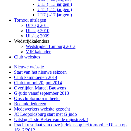
U13 ( -13 jarigen )
U15 ( -15 jarigen )
U17 ( -17 jarigen )
Tornooi uitslagen
Uitslag 2011
Uitslag 2010
Uitslag 2009
Wedstrijdkalenders
Wedstrijden Limburg 2013
VJF kalender
Club websites
Nieuwe website
Start van het nieuwe seizoen
Club kampioenen 2014
Club tornooi 20 juni 2014
Overlijden Marcel Bauwens
G-judo vanaf september 2013
Ons clubtornooi in beeld
Bedankt iedereen
Medewerkers website gezocht
JC Leopoldsburg start met G-judo
Uitslag 21 ste Beker van de mijnstreek!!
Pracht resultaat van onze judoka's op het tornooi te Dilsen op
16/12/2012