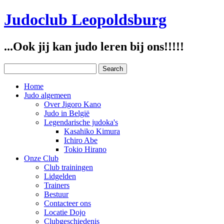
Judoclub Leopoldsburg
...Ook jij kan judo leren bij ons!!!!!
Home
Judo algemeen
Over Jigoro Kano
Judo in België
Legendarische judoka's
Kasahiko Kimura
Ichiro Abe
Tokio Hirano
Onze Club
Club trainingen
Lidgelden
Trainers
Bestuur
Contacteer ons
Locatie Dojo
Clubgeschiedenis