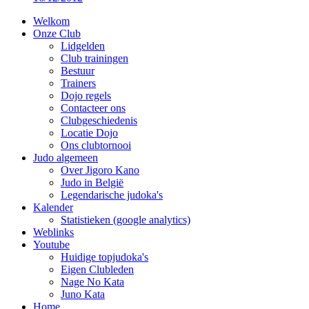
Welkom
Onze Club
Lidgelden
Club trainingen
Bestuur
Trainers
Dojo regels
Contacteer ons
Clubgeschiedenis
Locatie Dojo
Ons clubtornooi
Judo algemeen
Over Jigoro Kano
Judo in België
Legendarische judoka's
Kalender
Statistieken (google analytics)
Weblinks
Youtube
Huidige topjudoka's
Eigen Clubleden
Nage No Kata
Juno Kata
Home