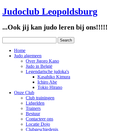
Judoclub Leopoldsburg
...Ook jij kan judo leren bij ons!!!!!
Home
Judo algemeen
Over Jigoro Kano
Judo in België
Legendarische judoka's
Kasahiko Kimura
Ichiro Abe
Tokio Hirano
Onze Club
Club trainingen
Lidgelden
Trainers
Bestuur
Contacteer ons
Locatie Dojo
Clubgeschiedenis