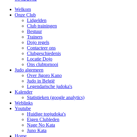
Welkom
Onze Club
Lidgelden
Club trainingen
Bestuur
Trainers
Dojo regels
Contacteer ons
Clubgeschiedenis
Locatie Dojo
Ons clubtornooi
Judo algemeen
Over Jigoro Kano
Judo in België
Legendarische judoka's
Kalender
Statistieken (google analytics)
Weblinks
Youtube
Huidige topjudoka's
Eigen Clubleden
Nage No Kata
Juno Kata
Home