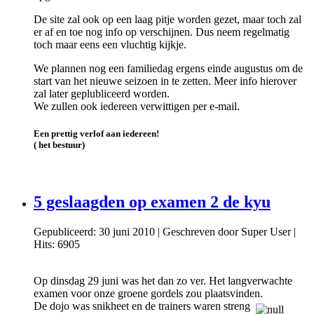
De site zal ook op een laag pitje worden gezet, maar toch zal
er af en toe nog info op verschijnen. Dus neem regelmatig
toch maar eens een vluchtig kijkje.
We plannen nog een familiedag ergens einde augustus om de
start van het nieuwe seizoen in te zetten. Meer info hierover
zal later geplubliceerd worden.
We zullen ook iedereen verwittigen per e-mail.
Een prettig verlof aan iedereen!
( het bestuur)
5 geslaagden op examen 2 de kyu
Gepubliceerd: 30 juni 2010
|
Geschreven door Super User
|
Hits: 6905
Op dinsdag 29 juni was het dan zo ver. Het langverwachte
examen voor onze groene gordels zou plaatsvinden.
De dojo was snikheet en de trainers waren streng