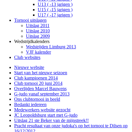
U13 ( -13 jarigen )
U15 ( -15 jarigen )
U17 ( -17 jarigen )
Tornooi uitslagen
Uitslag 2011
Uitslag 2010
Uitslag 2009
Wedstrijdkalenders
Wedstrijden Limburg 2013
VJF kalender
Club websites
Nieuwe website
Start van het nieuwe seizoen
Club kampioenen 2014
Club tornooi 20 juni 2014
Overlijden Marcel Bauwens
G-judo vanaf september 2013
Ons clubtornooi in beeld
Bedankt iedereen
Medewerkers website gezocht
JC Leopoldsburg start met G-judo
Uitslag 21 ste Beker van de mijnstreek!!
Pracht resultaat van onze judoka's op het tornooi te Dilsen op
16/12/2012