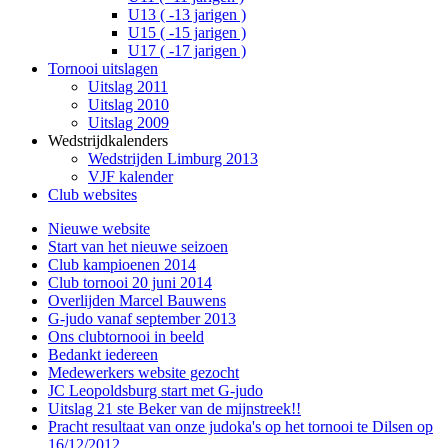
U13 ( -13 jarigen )
U15 ( -15 jarigen )
U17 ( -17 jarigen )
Tornooi uitslagen
Uitslag 2011
Uitslag 2010
Uitslag 2009
Wedstrijdkalenders
Wedstrijden Limburg 2013
VJF kalender
Club websites
Nieuwe website
Start van het nieuwe seizoen
Club kampioenen 2014
Club tornooi 20 juni 2014
Overlijden Marcel Bauwens
G-judo vanaf september 2013
Ons clubtornooi in beeld
Bedankt iedereen
Medewerkers website gezocht
JC Leopoldsburg start met G-judo
Uitslag 21 ste Beker van de mijnstreek!!
Pracht resultaat van onze judoka's op het tornooi te Dilsen op
16/12/2012