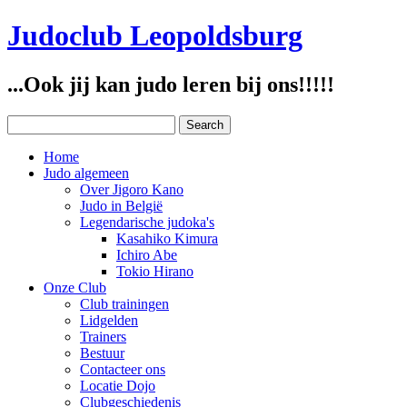
Judoclub Leopoldsburg
...Ook jij kan judo leren bij ons!!!!!
Home
Judo algemeen
Over Jigoro Kano
Judo in België
Legendarische judoka's
Kasahiko Kimura
Ichiro Abe
Tokio Hirano
Onze Club
Club trainingen
Lidgelden
Trainers
Bestuur
Contacteer ons
Locatie Dojo
Clubgeschiedenis