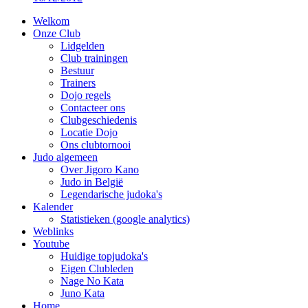
Welkom
Onze Club
Lidgelden
Club trainingen
Bestuur
Trainers
Dojo regels
Contacteer ons
Clubgeschiedenis
Locatie Dojo
Ons clubtornooi
Judo algemeen
Over Jigoro Kano
Judo in België
Legendarische judoka's
Kalender
Statistieken (google analytics)
Weblinks
Youtube
Huidige topjudoka's
Eigen Clubleden
Nage No Kata
Juno Kata
Home