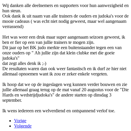
Wij danken alle deelnemers en supporters voor hun aanwezigheid en
hun steun.
Ook dank ik uit naam van alle trainers de ouders en judoka's voor de
mooie cadeaus ( was echt niet nodig geweest, maar wel aangenaam
verrassend)
Het was weer een druk maar super aangenaam seizoen geweest, ik
ben er fier op een van jullie trainers te mogen zijn.
Dit jaar op het BK judo merkte een buitenstaander tegen een van
onze ouders op " Ah jullie zijn dat klein clubke met die goeie
judoka's"
dat zegt alles denk ik ;-)
De resultaten waren dan ook weer fantastisch en ik durf ze hier niet
allemaal opnoemen want ik zou er zeker enkele vergeten.
Ik hoop dat we op de ingeslagen weg kunnen verder bouwen en zie
jullie allemaal graag terug op de mat vanaf 20 augustus voor de "Die
Hards en wedstrijdjudoka's" de andere starten op dinsdag 3
september.
Ik wens iedereen een welverdiend en ontspannend verlof toe.
Vorige
Volgende