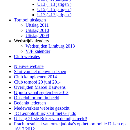
U13 ( -13 jarigen )
U15 ( -15 jarigen )
U17 ( -17 jarigen )
Tornooi uitslagen
Uitslag 2011
Uitslag 2010
Uitslag 2009
Wedstrijdkalenders
Wedstrijden Limburg 2013
VJF kalender
Club websites
Nieuwe website
Start van het nieuwe seizoen
Club kampioenen 2014
Club tornooi 20 juni 2014
Overlijden Marcel Bauwens
G-judo vanaf september 2013
Ons clubtornooi in beeld
Bedankt iedereen
Medewerkers website gezocht
JC Leopoldsburg start met G-judo
Uitslag 21 ste Beker van de mijnstreek!!
Pracht resultaat van onze judoka's op het tornooi te Dilsen op
16/12/2012