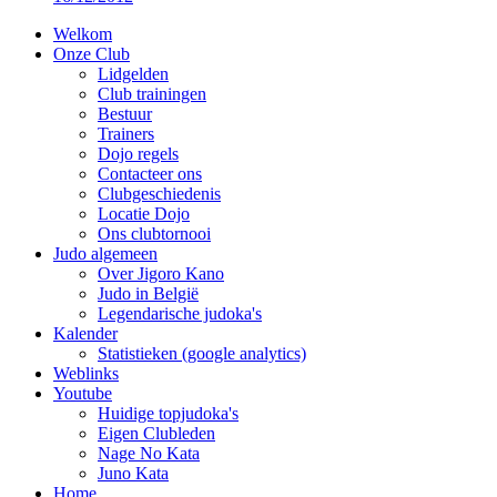
Welkom
Onze Club
Lidgelden
Club trainingen
Bestuur
Trainers
Dojo regels
Contacteer ons
Clubgeschiedenis
Locatie Dojo
Ons clubtornooi
Judo algemeen
Over Jigoro Kano
Judo in België
Legendarische judoka's
Kalender
Statistieken (google analytics)
Weblinks
Youtube
Huidige topjudoka's
Eigen Clubleden
Nage No Kata
Juno Kata
Home