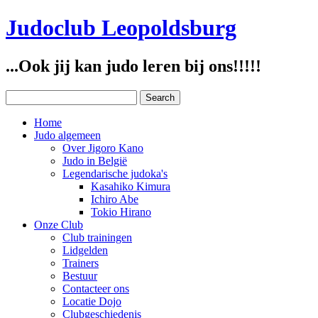
Judoclub Leopoldsburg
...Ook jij kan judo leren bij ons!!!!!
Home
Judo algemeen
Over Jigoro Kano
Judo in België
Legendarische judoka's
Kasahiko Kimura
Ichiro Abe
Tokio Hirano
Onze Club
Club trainingen
Lidgelden
Trainers
Bestuur
Contacteer ons
Locatie Dojo
Clubgeschiedenis