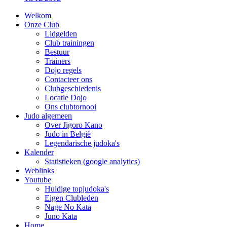
Welkom
Onze Club
Lidgelden
Club trainingen
Bestuur
Trainers
Dojo regels
Contacteer ons
Clubgeschiedenis
Locatie Dojo
Ons clubtornooi
Judo algemeen
Over Jigoro Kano
Judo in België
Legendarische judoka's
Kalender
Statistieken (google analytics)
Weblinks
Youtube
Huidige topjudoka's
Eigen Clubleden
Nage No Kata
Juno Kata
Home