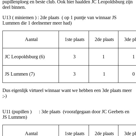
pupillenploeg en beste club. Ook hier haalden JC Leopoldsburg zijn
deel binnen.
U13 ( miniemen ) : 2de plaats ( op 1 puntje van winnaar JS
Lummen die 1 deelnemer meer had)
Aantal
1ste plaats
2de plaats
3de pl
JC Leopoldsburg (6)
3
1
1
JS Lummen (7)
3
1
0
Dus eigenlijk virtueel winnaar want we hebben een 3de plaats meer
;-)
U11 (pupillen ) : 3de plaats (voorafgegaan door JC Geebets en
JS Lummen)
Aantal
1ste plaats
2de plaats
3de pl