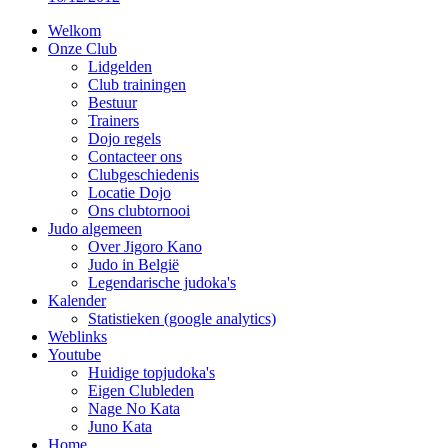
Welkom
Onze Club
Lidgelden
Club trainingen
Bestuur
Trainers
Dojo regels
Contacteer ons
Clubgeschiedenis
Locatie Dojo
Ons clubtornooi
Judo algemeen
Over Jigoro Kano
Judo in België
Legendarische judoka's
Kalender
Statistieken (google analytics)
Weblinks
Youtube
Huidige topjudoka's
Eigen Clubleden
Nage No Kata
Juno Kata
Home