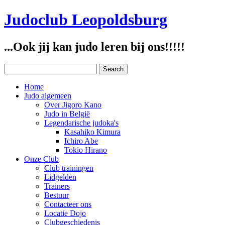
Judoclub Leopoldsburg
...Ook jij kan judo leren bij ons!!!!!
Home
Judo algemeen
Over Jigoro Kano
Judo in België
Legendarische judoka's
Kasahiko Kimura
Ichiro Abe
Tokio Hirano
Onze Club
Club trainingen
Lidgelden
Trainers
Bestuur
Contacteer ons
Locatie Dojo
Clubgeschiedenis