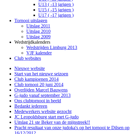
U13 ( -13 jarigen )
U15 ( -15 jarigen )
U17 ( -17 jarigen )
Tornooi uitslagen
Uitslag 2011
Uitslag 2010
Uitslag 2009
Wedstrijdkalenders
Wedstrijden Limburg 2013
VJF kalender
Club websites
Nieuwe website
Start van het nieuwe seizoen
Club kampioenen 2014
Club tornooi 20 juni 2014
Overlijden Marcel Bauwens
G-judo vanaf september 2013
Ons clubtornooi in beeld
Bedankt iedereen
Medewerkers website gezocht
JC Leopoldsburg start met G-judo
Uitslag 21 ste Beker van de mijnstreek!!
Pracht resultaat van onze judoka's op het tornooi te Dilsen op
16/12/2012