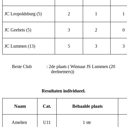
JC Leopoldsburg (5)
2
1
1
JC Geebets (5)
3
2
0
JC Lummen (13)
5
3
3
Beste Club : 2de plaats ( Winnaar JS Lummen (20
deelnemers))
Resultaten individueel.
Naam
Cat.
Behaalde plaats
Amelien
U11
1 ste