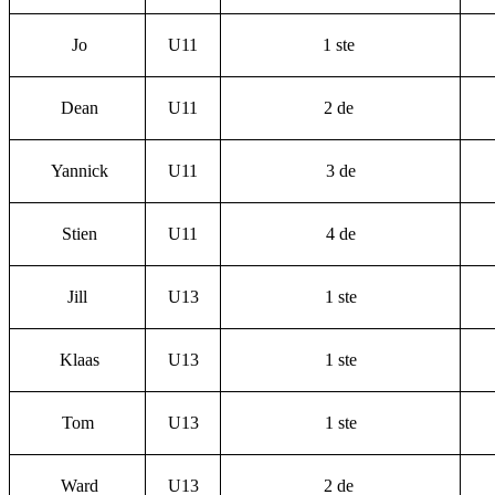
Jo
U11
1 ste
Dean
U11
2 de
Yannick
U11
3 de
Stien
U11
4 de
Jill
U13
1 ste
Klaas
U13
1 ste
Tom
U13
1 ste
Ward
U13
2 de