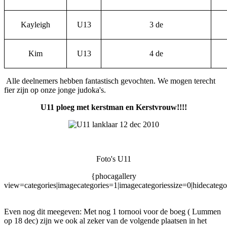
Kayleigh
U13
3 de
Kim
U13
4 de
Alle deelnemers hebben fantastisch gevochten. We mogen terecht
fier zijn op onze jonge judoka's.
U11 ploeg met kerstman en Kerstvrouw!!!!
Foto's U11
{phocagallery
view=categories|imagecategories=1|imagecategoriessize=0|hidecatego
Even nog dit meegeven: Met nog 1 tornooi voor de boeg ( Lummen
op 18 dec) zijn we ook al zeker van de volgende plaatsen in het