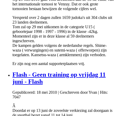
het internationale tornooi te Venray. Dat er ook grote
tornooien bestaan bewijzen de volgende cijfers wel.
Verspreid over 2 dagen zullen 1659 judoka's uit 304 clubs uit
23 landen deelnemen.
Tom zal op 29 mei uitkomen in de categorie U15 (
geboortejaar 1998 - 1997 - 1996) in de klasse -42kg.
Momenteel zijn er in deze klasse al 59 deelnemers
ingeschreven.
De kampen gelden volgens de nederlandse regels. Shime-
waza ( verwurgingen) en sutemi-waza ( offerworpen) zijn
toegelaten. Kansetsu-waza ( armklemmen) zijn verboden.
Er zijn nog een aantal supporterplaatsen vrij.
Flash - Geen training op vrijdag 11
juni - Flash
Gepubliceerd: 18 mei 2010
|
Geschreven door Yvan
|
Hits:
7047
Â
Doordat er op 13 juni de zoveelste verkiezing zal doorgaan is
de sporthal bezet vanaf 11 tot 14 juni.