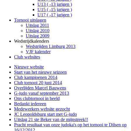
U13 ( -13 jarigen )
U15 ( -15 jarigen )
U17 ( -17 jarigen )
Tornooi uitslagen
Uitslag 2011
Uitslag 2010
Uitslag 2009
Wedstrijdkalenders
Wedstrijden Limburg 2013
VJF kalender
Club websites
Nieuwe website
Start van het nieuwe seizoen
Club kampioenen 2014
Club tornooi 20 juni 2014
Overlijden Marcel Bauwens
G-judo vanaf september 2013
Ons clubtornooi in beeld
Bedankt iedereen
Medewerkers website gezocht
JC Leopoldsburg start met G-judo
Uitslag 21 ste Beker van de mijnstreek!!
Pracht resultaat van onze judoka's op het tornooi te Dilsen op
16/12/2012