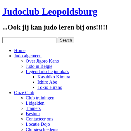
Judoclub Leopoldsburg
...Ook jij kan judo leren bij ons!!!!!
Home
Judo algemeen
Over Jigoro Kano
Judo in België
Legendarische judoka's
Kasahiko Kimura
Ichiro Abe
Tokio Hirano
Onze Club
Club trainingen
Lidgelden
Trainers
Bestuur
Contacteer ons
Locatie Dojo
Clubgeschiedenis