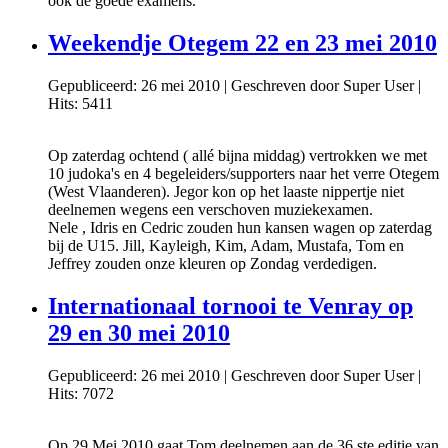
ook de goede examens.
Weekendje Otegem 22 en 23 mei 2010
Gepubliceerd: 26 mei 2010
|
Geschreven door Super User
|
Hits: 5411
Op zaterdag ochtend ( allé bijna middag) vertrokken we met
10 judoka's en 4 begeleiders/supporters naar het verre Otegem
(West Vlaanderen). Jegor kon op het laaste nippertje niet
deelnemen wegens een verschoven muziekexamen.
Nele , Idris en Cedric zouden hun kansen wagen op zaterdag
bij de U15. Jill, Kayleigh, Kim, Adam, Mustafa, Tom en
Jeffrey zouden onze kleuren op Zondag verdedigen.
Internationaal tornooi te Venray op
29 en 30 mei 2010
Gepubliceerd: 26 mei 2010
|
Geschreven door Super User
|
Hits: 7072
Op 29 Mei 2010 gaat Tom deelnemen aan de 36 ste editie van