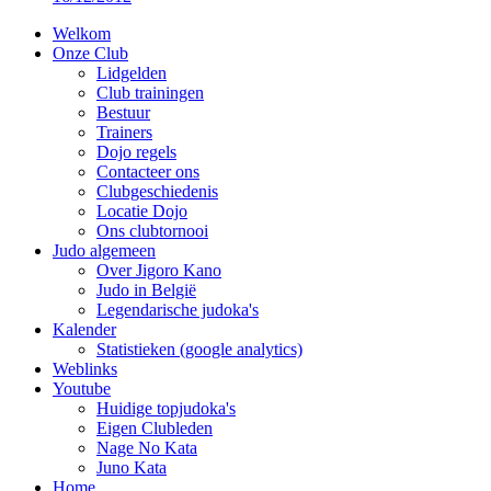
Welkom
Onze Club
Lidgelden
Club trainingen
Bestuur
Trainers
Dojo regels
Contacteer ons
Clubgeschiedenis
Locatie Dojo
Ons clubtornooi
Judo algemeen
Over Jigoro Kano
Judo in België
Legendarische judoka's
Kalender
Statistieken (google analytics)
Weblinks
Youtube
Huidige topjudoka's
Eigen Clubleden
Nage No Kata
Juno Kata
Home