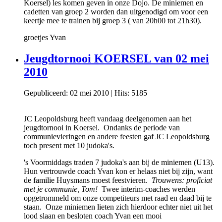
Koersel) les komen geven in onze Dojo. De miniemen en
cadetten van groep 2 worden dan uitgenodigd om voor een
keertje mee te trainen bij groep 3 ( van 20h00 tot 21h30).
groetjes Yvan
Jeugdtornooi KOERSEL van 02 mei
2010
Gepubliceerd: 02 mei 2010
|
Hits: 5185
JC Leopoldsburg heeft vandaag deelgenomen aan het
jeugdtornooi in Koersel. Ondanks de periode van
communievieringen en andere feesten gaf JC Leopoldsburg
toch present met 10 judoka's.
's Voormiddags traden 7 judoka's aan bij de miniemen (U13).
Hun vertrouwde coach Yvan kon er helaas niet bij zijn, want
de familie Huysmans moest feestvieren.
Trouwens: proficiat
met je communie, Tom!
Twee interim-coaches werden
opgetrommeld om onze competiteurs met raad en daad bij te
staan. Onze miniemen lieten zich hierdoor echter niet uit het
lood slaan en besloten coach Yvan een mooi