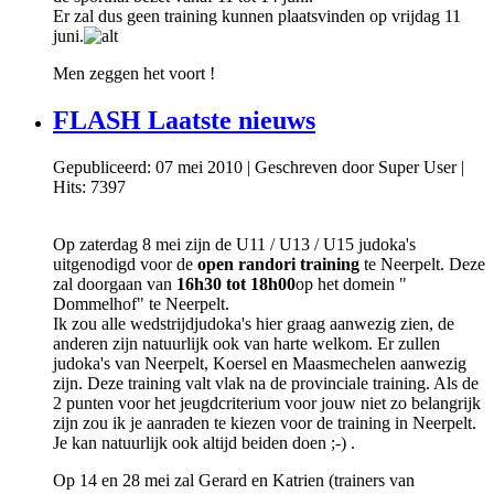
Er zal dus geen training kunnen plaatsvinden op vrijdag 11
juni.
Men zeggen het voort !
FLASH Laatste nieuws
Gepubliceerd: 07 mei 2010
|
Geschreven door Super User
|
Hits: 7397
Op zaterdag 8 mei zijn de U11 / U13 / U15 judoka's
uitgenodigd voor de
open randori training
te Neerpelt. Deze
zal doorgaan van
16h30 tot 18h00
op het domein "
Dommelhof" te Neerpelt.
Ik zou alle wedstrijdjudoka's hier graag aanwezig zien, de
anderen zijn natuurlijk ook van harte welkom. Er zullen
judoka's van Neerpelt, Koersel en Maasmechelen aanwezig
zijn. Deze training valt vlak na de provinciale training. Als de
2 punten voor het jeugdcriterium voor jouw niet zo belangrijk
zijn zou ik je aanraden te kiezen voor de training in Neerpelt.
Je kan natuurlijk ook altijd beiden doen ;-) .
Op 14 en 28 mei zal Gerard en Katrien (trainers van