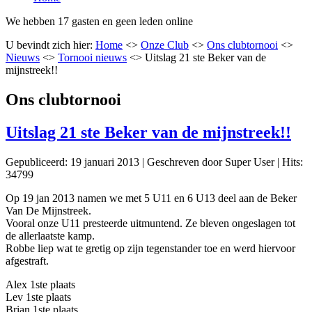
We hebben 17 gasten en geen leden online
U bevindt zich hier:
Home
<>
Onze Club
<>
Ons clubtornooi
<>
Nieuws
<>
Tornooi nieuws
<>
Uitslag 21 ste Beker van de
mijnstreek!!
Ons clubtornooi
Uitslag 21 ste Beker van de mijnstreek!!
Gepubliceerd: 19 januari 2013
|
Geschreven door Super User
|
Hits:
34799
Op 19 jan 2013 namen we met 5 U11 en 6 U13 deel aan de Beker
Van De Mijnstreek.
Vooral onze U11 presteerde uitmuntend. Ze bleven ongeslagen tot
de allerlaatste kamp.
Robbe liep wat te gretig op zijn tegenstander toe en werd hiervoor
afgestraft.
Alex 1ste plaats
Lev 1ste plaats
Brian 1ste plaats