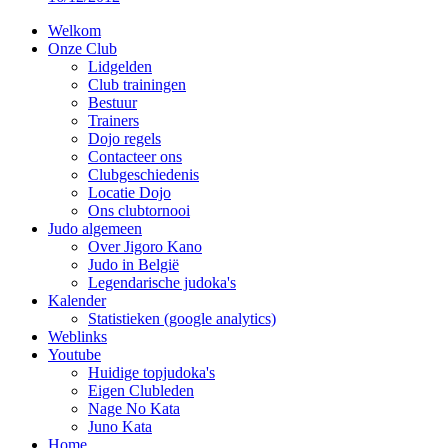
Welkom
Onze Club
Lidgelden
Club trainingen
Bestuur
Trainers
Dojo regels
Contacteer ons
Clubgeschiedenis
Locatie Dojo
Ons clubtornooi
Judo algemeen
Over Jigoro Kano
Judo in België
Legendarische judoka's
Kalender
Statistieken (google analytics)
Weblinks
Youtube
Huidige topjudoka's
Eigen Clubleden
Nage No Kata
Juno Kata
Home