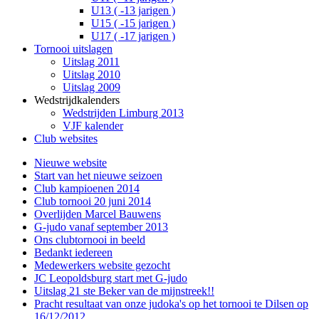
U13 ( -13 jarigen )
U15 ( -15 jarigen )
U17 ( -17 jarigen )
Tornooi uitslagen
Uitslag 2011
Uitslag 2010
Uitslag 2009
Wedstrijdkalenders
Wedstrijden Limburg 2013
VJF kalender
Club websites
Nieuwe website
Start van het nieuwe seizoen
Club kampioenen 2014
Club tornooi 20 juni 2014
Overlijden Marcel Bauwens
G-judo vanaf september 2013
Ons clubtornooi in beeld
Bedankt iedereen
Medewerkers website gezocht
JC Leopoldsburg start met G-judo
Uitslag 21 ste Beker van de mijnstreek!!
Pracht resultaat van onze judoka's op het tornooi te Dilsen op
16/12/2012