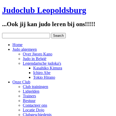
Judoclub Leopoldsburg
...Ook jij kan judo leren bij ons!!!!!
Home
Judo algemeen
Over Jigoro Kano
Judo in België
Legendarische judoka's
Kasahiko Kimura
Ichiro Abe
Tokio Hirano
Onze Club
Club trainingen
Lidgelden
Trainers
Bestuur
Contacteer ons
Locatie Dojo
Clubgeschiedenis