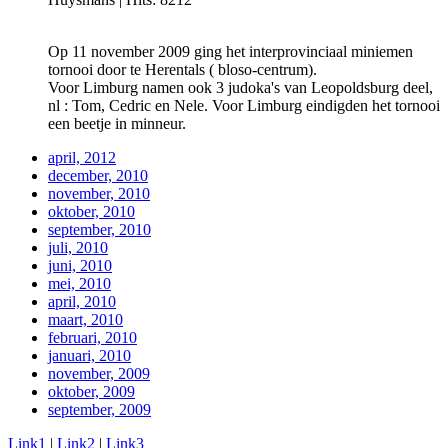
Op 11 november 2009 ging het interprovinciaal miniemen
tornooi door te Herentals ( bloso-centrum).
Voor Limburg namen ook 3 judoka's van Leopoldsburg deel,
nl : Tom, Cedric en Nele. Voor Limburg eindigden het tornooi
een beetje in minneur.
april, 2012
december, 2010
november, 2010
oktober, 2010
september, 2010
juli, 2010
juni, 2010
mei, 2010
april, 2010
maart, 2010
februari, 2010
januari, 2010
november, 2009
oktober, 2009
september, 2009
Link1
|
Link2
|
Link3