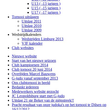
U13 ( -13 jarigen )
U15 ( -15 jarigen )
U17 ( -17 jarigen )
Tornooi uitslagen
Uitslag 2011
Uitslag 2010
Uitslag 2009
Wedstrijdkalenders
Wedstrijden Limburg 2013
VJF kalender
Club websites
Nieuwe website
Start van het nieuwe seizoen
Club kampioenen 2014
Club tornooi 20 juni 2014
Overlijden Marcel Bauwens
G-judo vanaf september 2013
Ons clubtornooi in beeld
Bedankt iedereen
Medewerkers website gezocht
JC Leopoldsburg start met G-judo
Uitslag 21 ste Beker van de mijnstreek!!
Pracht resultaat van onze judoka's op het tornooi te Dilsen op
16/12/2012