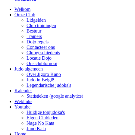
Welkom
Onze Club
Lidgelden
Club trainingen
Bestuur
Trainers
Dojo regels
Contacteer ons
Clubgeschiedenis
Locatie Dojo
Ons clubtornooi
Judo algemeen
Over Jigoro Kano
Judo in België
Legendarische judoka's
Kalender
Statistieken (google analytics)
Weblinks
Youtube
Huidige topjudoka's
Eigen Clubleden
Nage No Kata
Juno Kata
Home