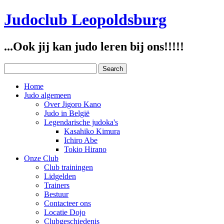
Judoclub Leopoldsburg
...Ook jij kan judo leren bij ons!!!!!
Home
Judo algemeen
Over Jigoro Kano
Judo in België
Legendarische judoka's
Kasahiko Kimura
Ichiro Abe
Tokio Hirano
Onze Club
Club trainingen
Lidgelden
Trainers
Bestuur
Contacteer ons
Locatie Dojo
Clubgeschiedenis