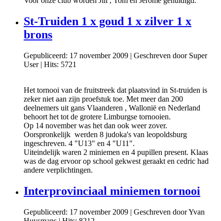
Voor onze club worden Jill , Tom en Jerome gehuldigd.
St-Truiden 1 x goud 1 x zilver 1 x
brons
Gepubliceerd: 17 november 2009
|
Geschreven door Super
User
|
Hits: 5721
Het tornooi van de fruitstreek dat plaatsvind in St-truiden is
zeker niet aan zijn proefstuk toe. Met meer dan 200
deelnemers uit gans Vlaanderen , Wallonië en Nederland
behoort het tot de grotere Limburgse tornooien.
Op 14 november was het dan ook weer zover.
Oorspronkelijk werden 8 judoka's van leopoldsburg
ingeschreven. 4 "U13" en 4 "U11".
Uiteindelijk waren 2 miniemen en 4 pupillen present. Klaas
was de dag ervoor op school gekwest geraakt en cedric had
andere verplichtingen.
Interprovinciaal miniemen tornooi
Gepubliceerd: 17 november 2009
|
Geschreven door Yvan
Huysmans
|
Hits: 8212