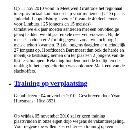
Op 11 nov 2010 vond in Meeuwen-Gruitrode het regionaal
interprovinciaal kampioenschap voor miniemen (U13) plaats.
Judoclub Leopoldsburg leverde 10 van de 40 deelnemers
voor Limburg ( 25 jongens en 15 meisjes).
Omdat we elk jaar moeten aantreden met een onvolledige
ploeg hadden we dit jaar enkele reserven voorzien. Bij de
meisjes hadden er 2 forfait gegeven zodat we toch nog 1
meisje tekort kwamen. Bij de jongens daagden er uiteindelijk
27 jongens op. Hoofdcoach Bart moest dan ook de harde en
moeilijke beslissing nemen om ter plaatsen 2 jongens van de
lijst te schrappen. Rekening houdend met de leeftijd en de
ranking in het jeugdcriterium was ook onze Maik een van de
slachtoffers.
Training op verplaatsing
Gepubliceerd: 04 november 2010
|
Geschreven door Yvan
Huysmans
|
Hits: 8531
Op vrijdag 05 november 2010 zal er geen training
plaatsvinden in onze eigen dojo wegens de vakantieregeling.
Voor degene die willen is er echter een training op een