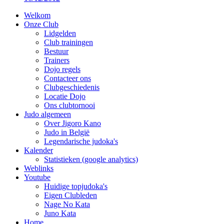
Welkom
Onze Club
Lidgelden
Club trainingen
Bestuur
Trainers
Dojo regels
Contacteer ons
Clubgeschiedenis
Locatie Dojo
Ons clubtornooi
Judo algemeen
Over Jigoro Kano
Judo in België
Legendarische judoka's
Kalender
Statistieken (google analytics)
Weblinks
Youtube
Huidige topjudoka's
Eigen Clubleden
Nage No Kata
Juno Kata
Home