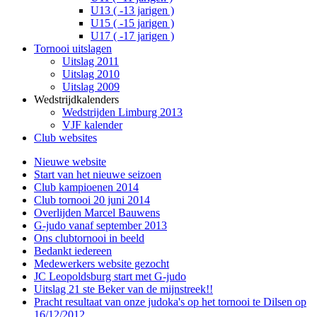
U13 ( -13 jarigen )
U15 ( -15 jarigen )
U17 ( -17 jarigen )
Tornooi uitslagen
Uitslag 2011
Uitslag 2010
Uitslag 2009
Wedstrijdkalenders
Wedstrijden Limburg 2013
VJF kalender
Club websites
Nieuwe website
Start van het nieuwe seizoen
Club kampioenen 2014
Club tornooi 20 juni 2014
Overlijden Marcel Bauwens
G-judo vanaf september 2013
Ons clubtornooi in beeld
Bedankt iedereen
Medewerkers website gezocht
JC Leopoldsburg start met G-judo
Uitslag 21 ste Beker van de mijnstreek!!
Pracht resultaat van onze judoka's op het tornooi te Dilsen op
16/12/2012