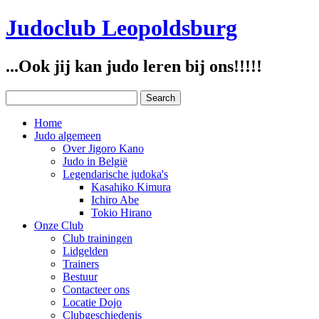
Judoclub Leopoldsburg
...Ook jij kan judo leren bij ons!!!!!
Home
Judo algemeen
Over Jigoro Kano
Judo in België
Legendarische judoka's
Kasahiko Kimura
Ichiro Abe
Tokio Hirano
Onze Club
Club trainingen
Lidgelden
Trainers
Bestuur
Contacteer ons
Locatie Dojo
Clubgeschiedenis