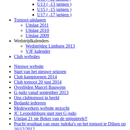
U13 ( -13 jarigen )
U15 ( -15 jarigen )
U17 ( -17 jarigen )
Tornooi uitslagen
Uitslag 2011
Uitslag 2010
Uitslag 2009
Wedstrijdkalenders
Wedstrijden Limburg 2013
VJF kalender
Club websites
Nieuwe website
Start van het nieuwe seizoen
Club kampioenen 2014
Club tornooi 20 juni 2014
Overlijden Marcel Bauwens
G-judo vanaf september 2013
Ons clubtornooi in beeld
Bedankt iedereen
Medewerkers website gezocht
JC Leopoldsburg start met G-judo
Uitslag 21 ste Beker van de mijnstreek!!
Pracht resultaat van onze judoka's op het tornooi te Dilsen op
16/12/2012