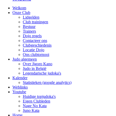
Welkom
Onze Club
Lidgelden
Club trainingen
Bestuur
Trainers
Dojo regels
Contacteer ons
Clubgeschiedenis
Locatie Dojo
Ons clubtornooi
Judo algemeen
Over Jigoro Kano
Judo in België
Legendarische judoka's
Kalender
Statistieken (google analytics)
Weblinks
Youtube
Huidige topjudoka's
Eigen Clubleden
Nage No Kata
Juno Kata
Home