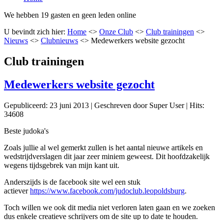
We hebben 19 gasten en geen leden online
U bevindt zich hier:
Home
<>
Onze Club
<>
Club trainingen
<>
Nieuws
<>
Clubnieuws
<>
Medewerkers website gezocht
Club trainingen
Medewerkers website gezocht
Gepubliceerd: 23 juni 2013
|
Geschreven door Super User
|
Hits:
34608
Beste judoka's
Zoals jullie al wel gemerkt zullen is het aantal nieuwe artikels en
wedstrijdverslagen dit jaar zeer miniem geweest. Dit hoofdzakelijk
wegens tijdsgebrek van mijn kant uit.
Anderszijds is de facebook site wel een stuk
actiever
https://www.facebook.com/judoclub.leopoldsburg
.
Toch willen we ook dit media niet verloren laten gaan en we zoeken
dus enkele creatieve schrijvers om de site up to date te houden.