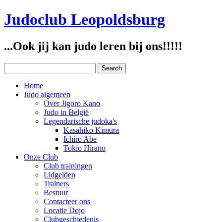
Judoclub Leopoldsburg
...Ook jij kan judo leren bij ons!!!!!
Home
Judo algemeen
Over Jigoro Kano
Judo in België
Legendarische judoka's
Kasahiko Kimura
Ichiro Abe
Tokio Hirano
Onze Club
Club trainingen
Lidgelden
Trainers
Bestuur
Contacteer ons
Locatie Dojo
Clubgeschiedenis