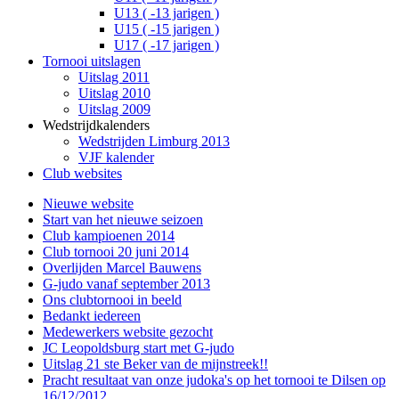
U13 ( -13 jarigen )
U15 ( -15 jarigen )
U17 ( -17 jarigen )
Tornooi uitslagen
Uitslag 2011
Uitslag 2010
Uitslag 2009
Wedstrijdkalenders
Wedstrijden Limburg 2013
VJF kalender
Club websites
Nieuwe website
Start van het nieuwe seizoen
Club kampioenen 2014
Club tornooi 20 juni 2014
Overlijden Marcel Bauwens
G-judo vanaf september 2013
Ons clubtornooi in beeld
Bedankt iedereen
Medewerkers website gezocht
JC Leopoldsburg start met G-judo
Uitslag 21 ste Beker van de mijnstreek!!
Pracht resultaat van onze judoka's op het tornooi te Dilsen op
16/12/2012