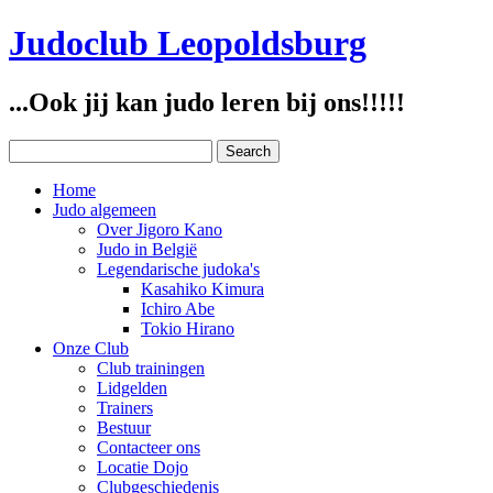
Judoclub Leopoldsburg
...Ook jij kan judo leren bij ons!!!!!
Home
Judo algemeen
Over Jigoro Kano
Judo in België
Legendarische judoka's
Kasahiko Kimura
Ichiro Abe
Tokio Hirano
Onze Club
Club trainingen
Lidgelden
Trainers
Bestuur
Contacteer ons
Locatie Dojo
Clubgeschiedenis