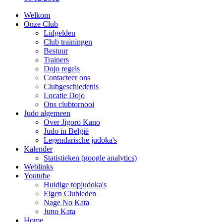
Welkom
Onze Club
Lidgelden
Club trainingen
Bestuur
Trainers
Dojo regels
Contacteer ons
Clubgeschiedenis
Locatie Dojo
Ons clubtornooi
Judo algemeen
Over Jigoro Kano
Judo in België
Legendarische judoka's
Kalender
Statistieken (google analytics)
Weblinks
Youtube
Huidige topjudoka's
Eigen Clubleden
Nage No Kata
Juno Kata
Home