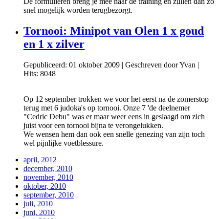
De formulieren breng je mee naar de training en zullen dan zo
snel mogelijk worden terugbezorgt.
Tornooi: Minipot van Olen 1 x goud
en 1 x zilver
Gepubliceerd: 01 oktober 2009
|
Geschreven door Yvan
|
Hits: 8048
Op 12 september trokken we voor het eerst na de zomerstop
terug met 6 judoka's op tornooi. Onze 7 'de deelnemer
"Cedric Debu" was er maar weer eens in geslaagd om zich
juist voor een tornooi bijna te verongelukken.
We wensen hem dan ook een snelle genezing van zijn toch
wel pijnlijke voetblessure.
april, 2012
december, 2010
november, 2010
oktober, 2010
september, 2010
juli, 2010
juni, 2010