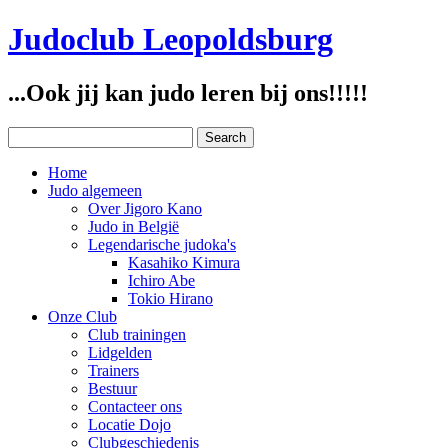
Judoclub Leopoldsburg
...Ook jij kan judo leren bij ons!!!!!
Home
Judo algemeen
Over Jigoro Kano
Judo in België
Legendarische judoka's
Kasahiko Kimura
Ichiro Abe
Tokio Hirano
Onze Club
Club trainingen
Lidgelden
Trainers
Bestuur
Contacteer ons
Locatie Dojo
Clubgeschiedenis