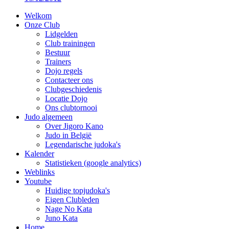
Welkom
Onze Club
Lidgelden
Club trainingen
Bestuur
Trainers
Dojo regels
Contacteer ons
Clubgeschiedenis
Locatie Dojo
Ons clubtornooi
Judo algemeen
Over Jigoro Kano
Judo in België
Legendarische judoka's
Kalender
Statistieken (google analytics)
Weblinks
Youtube
Huidige topjudoka's
Eigen Clubleden
Nage No Kata
Juno Kata
Home