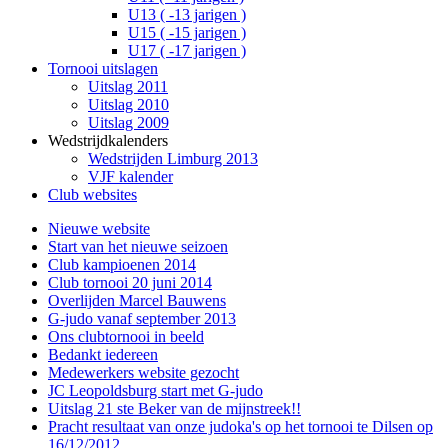
U13 ( -13 jarigen )
U15 ( -15 jarigen )
U17 ( -17 jarigen )
Tornooi uitslagen
Uitslag 2011
Uitslag 2010
Uitslag 2009
Wedstrijdkalenders
Wedstrijden Limburg 2013
VJF kalender
Club websites
Nieuwe website
Start van het nieuwe seizoen
Club kampioenen 2014
Club tornooi 20 juni 2014
Overlijden Marcel Bauwens
G-judo vanaf september 2013
Ons clubtornooi in beeld
Bedankt iedereen
Medewerkers website gezocht
JC Leopoldsburg start met G-judo
Uitslag 21 ste Beker van de mijnstreek!!
Pracht resultaat van onze judoka's op het tornooi te Dilsen op
16/12/2012