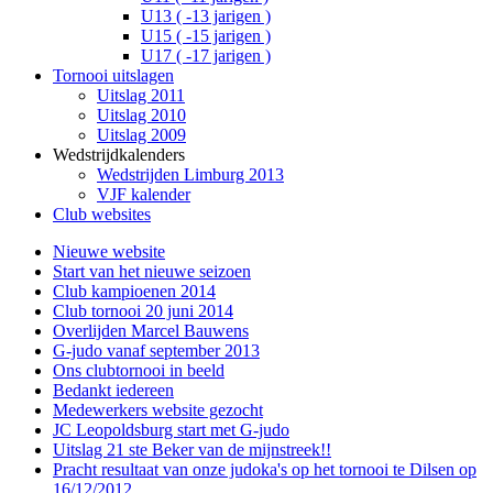
U13 ( -13 jarigen )
U15 ( -15 jarigen )
U17 ( -17 jarigen )
Tornooi uitslagen
Uitslag 2011
Uitslag 2010
Uitslag 2009
Wedstrijdkalenders
Wedstrijden Limburg 2013
VJF kalender
Club websites
Nieuwe website
Start van het nieuwe seizoen
Club kampioenen 2014
Club tornooi 20 juni 2014
Overlijden Marcel Bauwens
G-judo vanaf september 2013
Ons clubtornooi in beeld
Bedankt iedereen
Medewerkers website gezocht
JC Leopoldsburg start met G-judo
Uitslag 21 ste Beker van de mijnstreek!!
Pracht resultaat van onze judoka's op het tornooi te Dilsen op
16/12/2012