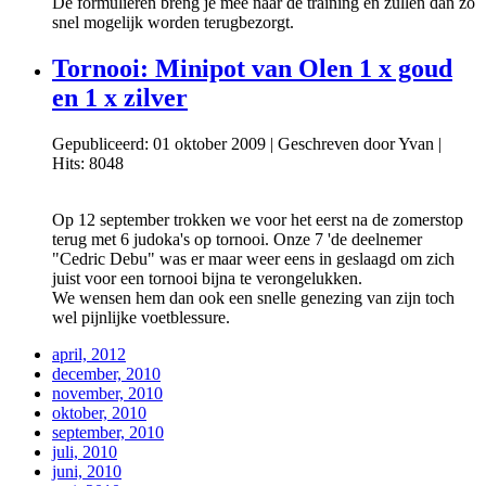
De formulieren breng je mee naar de training en zullen dan zo
snel mogelijk worden terugbezorgt.
Tornooi: Minipot van Olen 1 x goud
en 1 x zilver
Gepubliceerd: 01 oktober 2009
|
Geschreven door Yvan
|
Hits: 8048
Op 12 september trokken we voor het eerst na de zomerstop
terug met 6 judoka's op tornooi. Onze 7 'de deelnemer
"Cedric Debu" was er maar weer eens in geslaagd om zich
juist voor een tornooi bijna te verongelukken.
We wensen hem dan ook een snelle genezing van zijn toch
wel pijnlijke voetblessure.
april, 2012
december, 2010
november, 2010
oktober, 2010
september, 2010
juli, 2010
juni, 2010