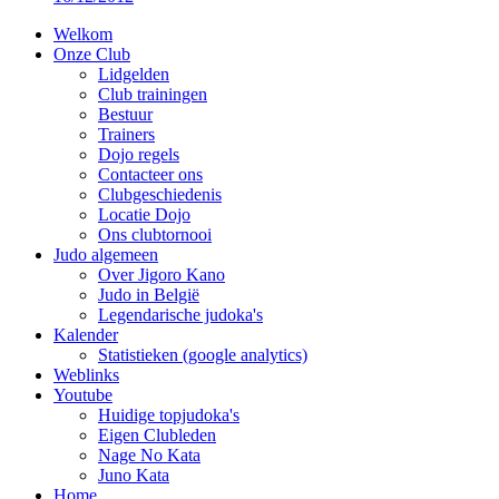
Welkom
Onze Club
Lidgelden
Club trainingen
Bestuur
Trainers
Dojo regels
Contacteer ons
Clubgeschiedenis
Locatie Dojo
Ons clubtornooi
Judo algemeen
Over Jigoro Kano
Judo in België
Legendarische judoka's
Kalender
Statistieken (google analytics)
Weblinks
Youtube
Huidige topjudoka's
Eigen Clubleden
Nage No Kata
Juno Kata
Home