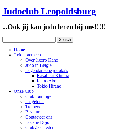
Judoclub Leopoldsburg
...Ook jij kan judo leren bij ons!!!!!
Home
Judo algemeen
Over Jigoro Kano
Judo in België
Legendarische judoka's
Kasahiko Kimura
Ichiro Abe
Tokio Hirano
Onze Club
Club trainingen
Lidgelden
Trainers
Bestuur
Contacteer ons
Locatie Dojo
Clubgeschiedenis