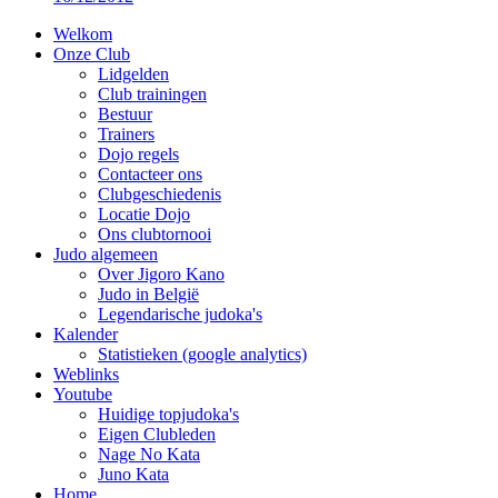
Welkom
Onze Club
Lidgelden
Club trainingen
Bestuur
Trainers
Dojo regels
Contacteer ons
Clubgeschiedenis
Locatie Dojo
Ons clubtornooi
Judo algemeen
Over Jigoro Kano
Judo in België
Legendarische judoka's
Kalender
Statistieken (google analytics)
Weblinks
Youtube
Huidige topjudoka's
Eigen Clubleden
Nage No Kata
Juno Kata
Home