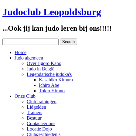
Judoclub Leopoldsburg
...Ook jij kan judo leren bij ons!!!!!
Home
Judo algemeen
Over Jigoro Kano
Judo in België
Legendarische judoka's
Kasahiko Kimura
Ichiro Abe
Tokio Hirano
Onze Club
Club trainingen
Lidgelden
Trainers
Bestuur
Contacteer ons
Locatie Dojo
Clubgeschiedenis