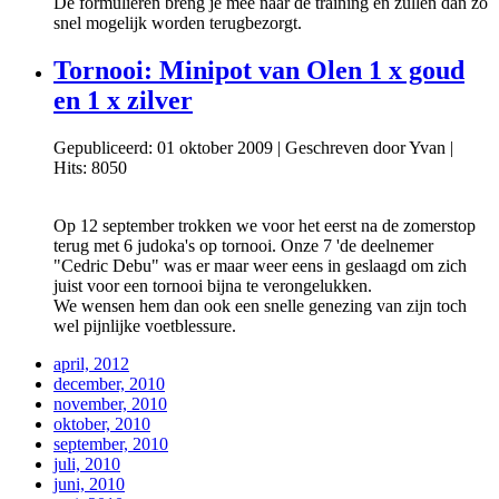
De formulieren breng je mee naar de training en zullen dan zo
snel mogelijk worden terugbezorgt.
Tornooi: Minipot van Olen 1 x goud
en 1 x zilver
Gepubliceerd: 01 oktober 2009
|
Geschreven door Yvan
|
Hits: 8050
Op 12 september trokken we voor het eerst na de zomerstop
terug met 6 judoka's op tornooi. Onze 7 'de deelnemer
"Cedric Debu" was er maar weer eens in geslaagd om zich
juist voor een tornooi bijna te verongelukken.
We wensen hem dan ook een snelle genezing van zijn toch
wel pijnlijke voetblessure.
april, 2012
december, 2010
november, 2010
oktober, 2010
september, 2010
juli, 2010
juni, 2010