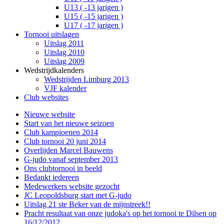
U13 ( -13 jarigen )
U15 ( -15 jarigen )
U17 ( -17 jarigen )
Tornooi uitslagen
Uitslag 2011
Uitslag 2010
Uitslag 2009
Wedstrijdkalenders
Wedstrijden Limburg 2013
VJF kalender
Club websites
Nieuwe website
Start van het nieuwe seizoen
Club kampioenen 2014
Club tornooi 20 juni 2014
Overlijden Marcel Bauwens
G-judo vanaf september 2013
Ons clubtornooi in beeld
Bedankt iedereen
Medewerkers website gezocht
JC Leopoldsburg start met G-judo
Uitslag 21 ste Beker van de mijnstreek!!
Pracht resultaat van onze judoka's op het tornooi te Dilsen op
16/12/2012