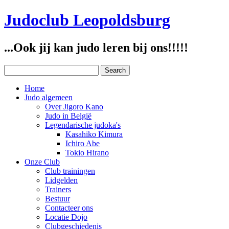
Judoclub Leopoldsburg
...Ook jij kan judo leren bij ons!!!!!
Home
Judo algemeen
Over Jigoro Kano
Judo in België
Legendarische judoka's
Kasahiko Kimura
Ichiro Abe
Tokio Hirano
Onze Club
Club trainingen
Lidgelden
Trainers
Bestuur
Contacteer ons
Locatie Dojo
Clubgeschiedenis