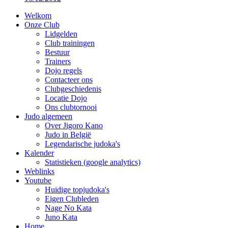
Welkom
Onze Club
Lidgelden
Club trainingen
Bestuur
Trainers
Dojo regels
Contacteer ons
Clubgeschiedenis
Locatie Dojo
Ons clubtornooi
Judo algemeen
Over Jigoro Kano
Judo in België
Legendarische judoka's
Kalender
Statistieken (google analytics)
Weblinks
Youtube
Huidige topjudoka's
Eigen Clubleden
Nage No Kata
Juno Kata
Home