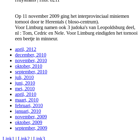
Op 11 november 2009 ging het interprovinciaal miniemen
tornooi door te Herentals ( bloso-centrum).
Voor Limburg namen ook 3 judoka's van Leopoldsburg deel,
nl : Tom, Cedric en Nele. Voor Limburg eindigden het tornooi
een beetje in minneur.
april, 2012
december, 2010
november, 2010
oktober, 2010
september, 2010
juli, 2010
juni, 2010
mei, 2010
april, 2010
maart, 2010
februari, 2010
januari, 2010
november, 2009
oktober, 2009
september, 2009
Link1
|
Link2
|
Link3