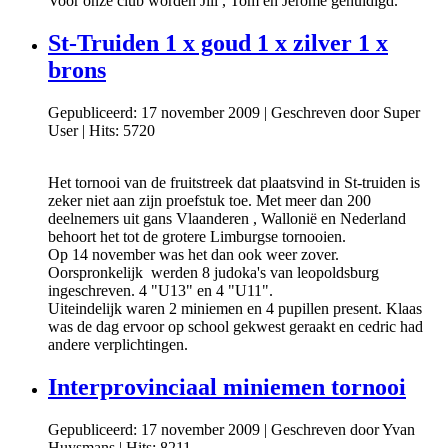
Voor onze club worden Jill , Tom en Jerome gehuldigd.
St-Truiden 1 x goud 1 x zilver 1 x
brons
Gepubliceerd: 17 november 2009
|
Geschreven door Super
User
|
Hits: 5720
Het tornooi van de fruitstreek dat plaatsvind in St-truiden is
zeker niet aan zijn proefstuk toe. Met meer dan 200
deelnemers uit gans Vlaanderen , Wallonië en Nederland
behoort het tot de grotere Limburgse tornooien.
Op 14 november was het dan ook weer zover.
Oorspronkelijk werden 8 judoka's van leopoldsburg
ingeschreven. 4 "U13" en 4 "U11".
Uiteindelijk waren 2 miniemen en 4 pupillen present. Klaas
was de dag ervoor op school gekwest geraakt en cedric had
andere verplichtingen.
Interprovinciaal miniemen tornooi
Gepubliceerd: 17 november 2009
|
Geschreven door Yvan
Huysmans
|
Hits: 8211