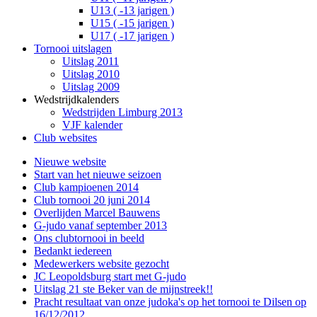
U13 ( -13 jarigen )
U15 ( -15 jarigen )
U17 ( -17 jarigen )
Tornooi uitslagen
Uitslag 2011
Uitslag 2010
Uitslag 2009
Wedstrijdkalenders
Wedstrijden Limburg 2013
VJF kalender
Club websites
Nieuwe website
Start van het nieuwe seizoen
Club kampioenen 2014
Club tornooi 20 juni 2014
Overlijden Marcel Bauwens
G-judo vanaf september 2013
Ons clubtornooi in beeld
Bedankt iedereen
Medewerkers website gezocht
JC Leopoldsburg start met G-judo
Uitslag 21 ste Beker van de mijnstreek!!
Pracht resultaat van onze judoka's op het tornooi te Dilsen op
16/12/2012