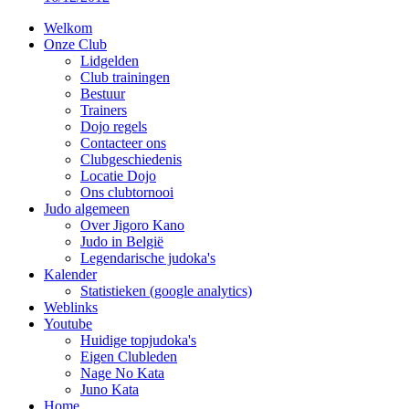
Welkom
Onze Club
Lidgelden
Club trainingen
Bestuur
Trainers
Dojo regels
Contacteer ons
Clubgeschiedenis
Locatie Dojo
Ons clubtornooi
Judo algemeen
Over Jigoro Kano
Judo in België
Legendarische judoka's
Kalender
Statistieken (google analytics)
Weblinks
Youtube
Huidige topjudoka's
Eigen Clubleden
Nage No Kata
Juno Kata
Home