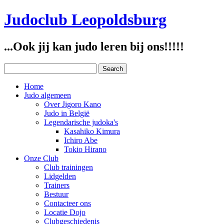
Judoclub Leopoldsburg
...Ook jij kan judo leren bij ons!!!!!
Home
Judo algemeen
Over Jigoro Kano
Judo in België
Legendarische judoka's
Kasahiko Kimura
Ichiro Abe
Tokio Hirano
Onze Club
Club trainingen
Lidgelden
Trainers
Bestuur
Contacteer ons
Locatie Dojo
Clubgeschiedenis