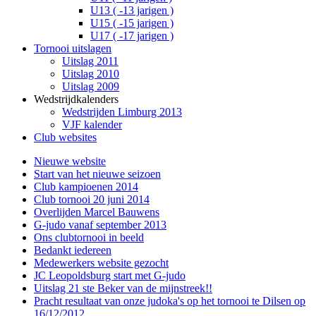
U13 ( -13 jarigen )
U15 ( -15 jarigen )
U17 ( -17 jarigen )
Tornooi uitslagen
Uitslag 2011
Uitslag 2010
Uitslag 2009
Wedstrijdkalenders
Wedstrijden Limburg 2013
VJF kalender
Club websites
Nieuwe website
Start van het nieuwe seizoen
Club kampioenen 2014
Club tornooi 20 juni 2014
Overlijden Marcel Bauwens
G-judo vanaf september 2013
Ons clubtornooi in beeld
Bedankt iedereen
Medewerkers website gezocht
JC Leopoldsburg start met G-judo
Uitslag 21 ste Beker van de mijnstreek!!
Pracht resultaat van onze judoka's op het tornooi te Dilsen op
16/12/2012