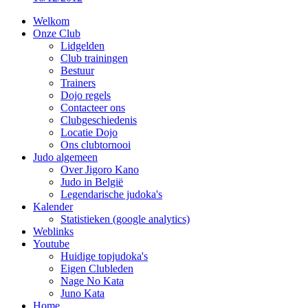
Welkom
Onze Club
Lidgelden
Club trainingen
Bestuur
Trainers
Dojo regels
Contacteer ons
Clubgeschiedenis
Locatie Dojo
Ons clubtornooi
Judo algemeen
Over Jigoro Kano
Judo in België
Legendarische judoka's
Kalender
Statistieken (google analytics)
Weblinks
Youtube
Huidige topjudoka's
Eigen Clubleden
Nage No Kata
Juno Kata
Home