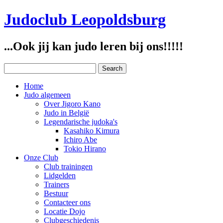
Judoclub Leopoldsburg
...Ook jij kan judo leren bij ons!!!!!
Home
Judo algemeen
Over Jigoro Kano
Judo in België
Legendarische judoka's
Kasahiko Kimura
Ichiro Abe
Tokio Hirano
Onze Club
Club trainingen
Lidgelden
Trainers
Bestuur
Contacteer ons
Locatie Dojo
Clubgeschiedenis