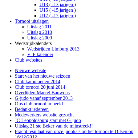
U13 ( -13 jarigen )
U15 ( -15 jarigen )
U17 ( -17 jarigen )
Tornooi uitslagen
Uitslag 2011
Uitslag 2010
Uitslag 2009
Wedstrijdkalenders
Wedstrijden Limburg 2013
VJF kalender
Club websites
Nieuwe website
Start van het nieuwe seizoen
Club kampioenen 2014
Club tornooi 20 juni 2014
Overlijden Marcel Bauwens
G-judo vanaf september 2013
Ons clubtornooi in beeld
Bedankt iedereen
Medewerkers website gezocht
JC Leopoldsburg start met G-judo
Uitslag 21 ste Beker van de mijnstreek!!
Pracht resultaat van onze judoka's op het tornooi te Dilsen op
16/12/2012