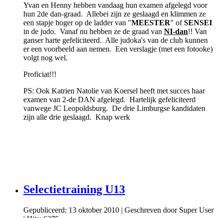
Yvan en Henny hebben vandaag hun examen afgelegd voor
hun 2de dan-graad. Allebei zijn ze geslaagd en klimmen ze
een stapje hoger op de ladder van "
MEESTER
" of
SENSEI
in de judo. Vanaf nu hebben ze de graad van
NI-dan
!! Van
ganser harte gefeliciteerd. Alle judoka's van de club kunnen
er een voorbeeld aan nemen. Een verslagje (met een fotooke)
volgt nog wel.
Proficiat!!!
PS: Ook Katrien Natolie van Koersel heeft met succes haar
examen van 2-de DAN afgelegd. Hartelijk gefeliciteerd
vanwege JC Leopoldsburg. De drie Limburgse kandidaten
zijn alle drie geslaagd. Knap werk
Selectietraining U13
Gepubliceerd: 13 oktober 2010
|
Geschreven door Super User