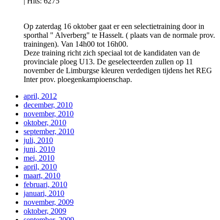
|
Hits: 6275
Op zaterdag 16 oktober gaat er een selectietraining door in
sporthal " Alverberg" te Hasselt. ( plaats van de normale prov.
trainingen). Van 14h00 tot 16h00.
Deze training richt zich speciaal tot de kandidaten van de
provinciale ploeg U13. De geselecteerden zullen op 11
november de Limburgse kleuren verdedigen tijdens het REG
Inter prov. ploegenkampioenschap.
april, 2012
december, 2010
november, 2010
oktober, 2010
september, 2010
juli, 2010
juni, 2010
mei, 2010
april, 2010
maart, 2010
februari, 2010
januari, 2010
november, 2009
oktober, 2009
september, 2009