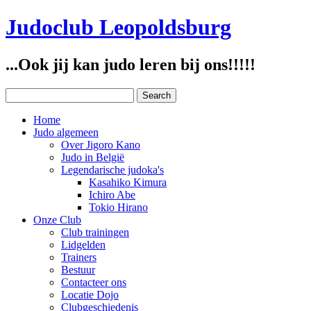
Judoclub Leopoldsburg
...Ook jij kan judo leren bij ons!!!!!
Home
Judo algemeen
Over Jigoro Kano
Judo in België
Legendarische judoka's
Kasahiko Kimura
Ichiro Abe
Tokio Hirano
Onze Club
Club trainingen
Lidgelden
Trainers
Bestuur
Contacteer ons
Locatie Dojo
Clubgeschiedenis