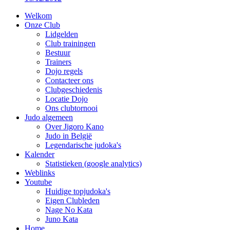
Welkom
Onze Club
Lidgelden
Club trainingen
Bestuur
Trainers
Dojo regels
Contacteer ons
Clubgeschiedenis
Locatie Dojo
Ons clubtornooi
Judo algemeen
Over Jigoro Kano
Judo in België
Legendarische judoka's
Kalender
Statistieken (google analytics)
Weblinks
Youtube
Huidige topjudoka's
Eigen Clubleden
Nage No Kata
Juno Kata
Home