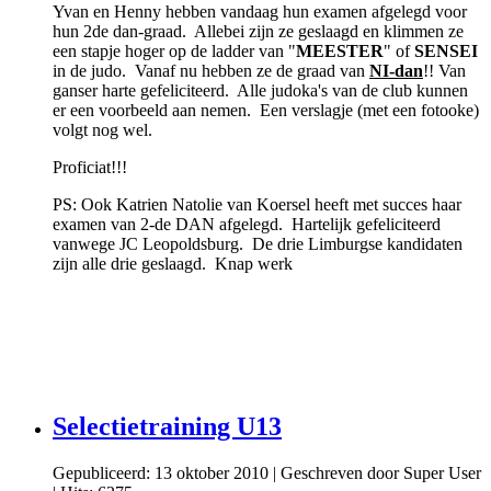
Yvan en Henny hebben vandaag hun examen afgelegd voor
hun 2de dan-graad. Allebei zijn ze geslaagd en klimmen ze
een stapje hoger op de ladder van "
MEESTER
" of
SENSEI
in de judo. Vanaf nu hebben ze de graad van
NI-dan
!! Van
ganser harte gefeliciteerd. Alle judoka's van de club kunnen
er een voorbeeld aan nemen. Een verslagje (met een fotooke)
volgt nog wel.
Proficiat!!!
PS: Ook Katrien Natolie van Koersel heeft met succes haar
examen van 2-de DAN afgelegd. Hartelijk gefeliciteerd
vanwege JC Leopoldsburg. De drie Limburgse kandidaten
zijn alle drie geslaagd. Knap werk
Selectietraining U13
Gepubliceerd: 13 oktober 2010
|
Geschreven door Super User