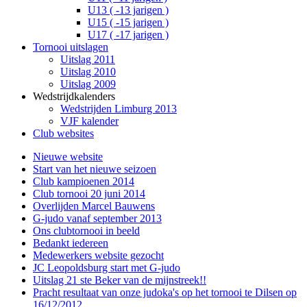
U13 ( -13 jarigen )
U15 ( -15 jarigen )
U17 ( -17 jarigen )
Tornooi uitslagen
Uitslag 2011
Uitslag 2010
Uitslag 2009
Wedstrijdkalenders
Wedstrijden Limburg 2013
VJF kalender
Club websites
Nieuwe website
Start van het nieuwe seizoen
Club kampioenen 2014
Club tornooi 20 juni 2014
Overlijden Marcel Bauwens
G-judo vanaf september 2013
Ons clubtornooi in beeld
Bedankt iedereen
Medewerkers website gezocht
JC Leopoldsburg start met G-judo
Uitslag 21 ste Beker van de mijnstreek!!
Pracht resultaat van onze judoka's op het tornooi te Dilsen op
16/12/2012