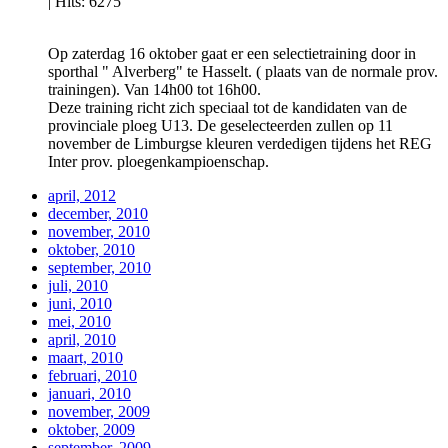
|
Hits: 6275
Op zaterdag 16 oktober gaat er een selectietraining door in
sporthal " Alverberg" te Hasselt. ( plaats van de normale prov.
trainingen). Van 14h00 tot 16h00.
Deze training richt zich speciaal tot de kandidaten van de
provinciale ploeg U13. De geselecteerden zullen op 11
november de Limburgse kleuren verdedigen tijdens het REG
Inter prov. ploegenkampioenschap.
april, 2012
december, 2010
november, 2010
oktober, 2010
september, 2010
juli, 2010
juni, 2010
mei, 2010
april, 2010
maart, 2010
februari, 2010
januari, 2010
november, 2009
oktober, 2009
september, 2009