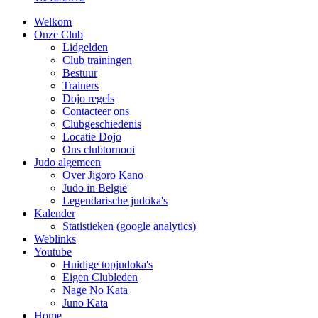
Welkom
Onze Club
Lidgelden
Club trainingen
Bestuur
Trainers
Dojo regels
Contacteer ons
Clubgeschiedenis
Locatie Dojo
Ons clubtornooi
Judo algemeen
Over Jigoro Kano
Judo in België
Legendarische judoka's
Kalender
Statistieken (google analytics)
Weblinks
Youtube
Huidige topjudoka's
Eigen Clubleden
Nage No Kata
Juno Kata
Home