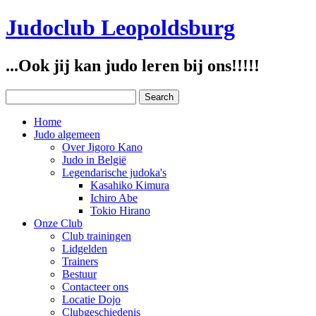
Judoclub Leopoldsburg
...Ook jij kan judo leren bij ons!!!!!
Home
Judo algemeen
Over Jigoro Kano
Judo in België
Legendarische judoka's
Kasahiko Kimura
Ichiro Abe
Tokio Hirano
Onze Club
Club trainingen
Lidgelden
Trainers
Bestuur
Contacteer ons
Locatie Dojo
Clubgeschiedenis