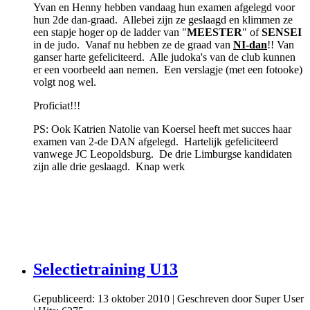
Yvan en Henny hebben vandaag hun examen afgelegd voor
hun 2de dan-graad. Allebei zijn ze geslaagd en klimmen ze
een stapje hoger op de ladder van "
MEESTER
" of
SENSEI
in de judo. Vanaf nu hebben ze de graad van
NI-dan
!! Van
ganser harte gefeliciteerd. Alle judoka's van de club kunnen
er een voorbeeld aan nemen. Een verslagje (met een fotooke)
volgt nog wel.
Proficiat!!!
PS: Ook Katrien Natolie van Koersel heeft met succes haar
examen van 2-de DAN afgelegd. Hartelijk gefeliciteerd
vanwege JC Leopoldsburg. De drie Limburgse kandidaten
zijn alle drie geslaagd. Knap werk
Selectietraining U13
Gepubliceerd: 13 oktober 2010
|
Geschreven door Super User