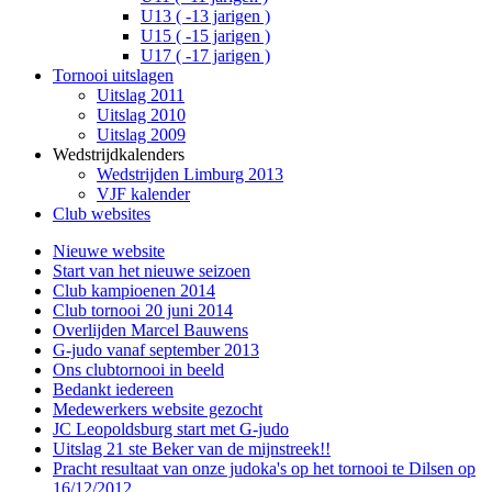
U13 ( -13 jarigen )
U15 ( -15 jarigen )
U17 ( -17 jarigen )
Tornooi uitslagen
Uitslag 2011
Uitslag 2010
Uitslag 2009
Wedstrijdkalenders
Wedstrijden Limburg 2013
VJF kalender
Club websites
Nieuwe website
Start van het nieuwe seizoen
Club kampioenen 2014
Club tornooi 20 juni 2014
Overlijden Marcel Bauwens
G-judo vanaf september 2013
Ons clubtornooi in beeld
Bedankt iedereen
Medewerkers website gezocht
JC Leopoldsburg start met G-judo
Uitslag 21 ste Beker van de mijnstreek!!
Pracht resultaat van onze judoka's op het tornooi te Dilsen op
16/12/2012