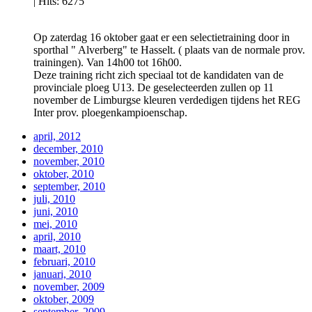
|
Hits: 6275
Op zaterdag 16 oktober gaat er een selectietraining door in
sporthal " Alverberg" te Hasselt. ( plaats van de normale prov.
trainingen). Van 14h00 tot 16h00.
Deze training richt zich speciaal tot de kandidaten van de
provinciale ploeg U13. De geselecteerden zullen op 11
november de Limburgse kleuren verdedigen tijdens het REG
Inter prov. ploegenkampioenschap.
april, 2012
december, 2010
november, 2010
oktober, 2010
september, 2010
juli, 2010
juni, 2010
mei, 2010
april, 2010
maart, 2010
februari, 2010
januari, 2010
november, 2009
oktober, 2009
september, 2009