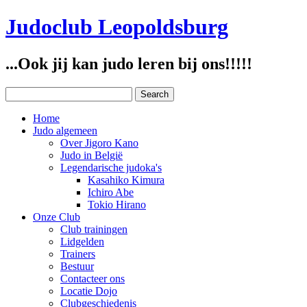
Judoclub Leopoldsburg
...Ook jij kan judo leren bij ons!!!!!
Home
Judo algemeen
Over Jigoro Kano
Judo in België
Legendarische judoka's
Kasahiko Kimura
Ichiro Abe
Tokio Hirano
Onze Club
Club trainingen
Lidgelden
Trainers
Bestuur
Contacteer ons
Locatie Dojo
Clubgeschiedenis