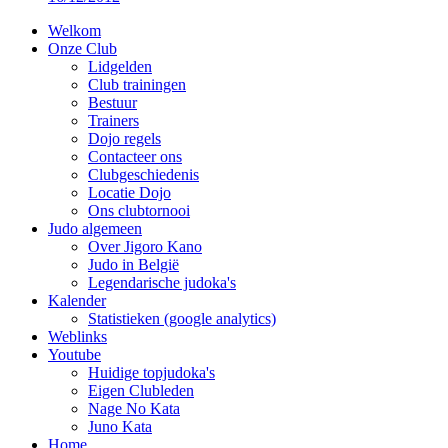
Welkom
Onze Club
Lidgelden
Club trainingen
Bestuur
Trainers
Dojo regels
Contacteer ons
Clubgeschiedenis
Locatie Dojo
Ons clubtornooi
Judo algemeen
Over Jigoro Kano
Judo in België
Legendarische judoka's
Kalender
Statistieken (google analytics)
Weblinks
Youtube
Huidige topjudoka's
Eigen Clubleden
Nage No Kata
Juno Kata
Home