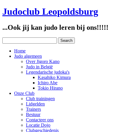
Judoclub Leopoldsburg
...Ook jij kan judo leren bij ons!!!!!
Home
Judo algemeen
Over Jigoro Kano
Judo in België
Legendarische judoka's
Kasahiko Kimura
Ichiro Abe
Tokio Hirano
Onze Club
Club trainingen
Lidgelden
Trainers
Bestuur
Contacteer ons
Locatie Dojo
Clubgeschiedenis