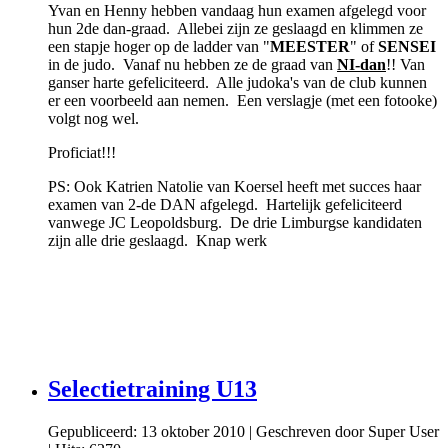
Yvan en Henny hebben vandaag hun examen afgelegd voor
hun 2de dan-graad. Allebei zijn ze geslaagd en klimmen ze
een stapje hoger op de ladder van "
MEESTER
" of
SENSEI
in de judo. Vanaf nu hebben ze de graad van
NI-dan
!! Van
ganser harte gefeliciteerd. Alle judoka's van de club kunnen
er een voorbeeld aan nemen. Een verslagje (met een fotooke)
volgt nog wel.
Proficiat!!!
PS: Ook Katrien Natolie van Koersel heeft met succes haar
examen van 2-de DAN afgelegd. Hartelijk gefeliciteerd
vanwege JC Leopoldsburg. De drie Limburgse kandidaten
zijn alle drie geslaagd. Knap werk
Selectietraining U13
Gepubliceerd: 13 oktober 2010
|
Geschreven door Super User