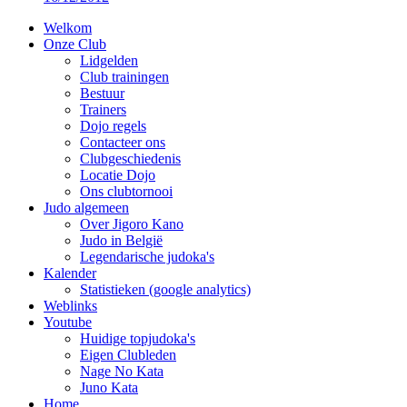
Welkom
Onze Club
Lidgelden
Club trainingen
Bestuur
Trainers
Dojo regels
Contacteer ons
Clubgeschiedenis
Locatie Dojo
Ons clubtornooi
Judo algemeen
Over Jigoro Kano
Judo in België
Legendarische judoka's
Kalender
Statistieken (google analytics)
Weblinks
Youtube
Huidige topjudoka's
Eigen Clubleden
Nage No Kata
Juno Kata
Home