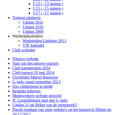
U13 ( -13 jarigen )
U15 ( -15 jarigen )
U17 ( -17 jarigen )
Tornooi uitslagen
Uitslag 2011
Uitslag 2010
Uitslag 2009
Wedstrijdkalenders
Wedstrijden Limburg 2013
VJF kalender
Club websites
Nieuwe website
Start van het nieuwe seizoen
Club kampioenen 2014
Club tornooi 20 juni 2014
Overlijden Marcel Bauwens
G-judo vanaf september 2013
Ons clubtornooi in beeld
Bedankt iedereen
Medewerkers website gezocht
JC Leopoldsburg start met G-judo
Uitslag 21 ste Beker van de mijnstreek!!
Pracht resultaat van onze judoka's op het tornooi te Dilsen op
16/12/2012