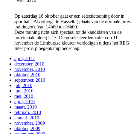
|
Hits: 6270
Op zaterdag 16 oktober gaat er een selectietraining door in
sporthal " Alverberg" te Hasselt. ( plaats van de normale prov.
trainingen). Van 14h00 tot 16h00.
Deze training richt zich speciaal tot de kandidaten van de
provinciale ploeg U13. De geselecteerden zullen op 11
november de Limburgse kleuren verdedigen tijdens het REG
Inter prov. ploegenkampioenschap.
april, 2012
december, 2010
november, 2010
oktober, 2010
september, 2010
juli, 2010
juni, 2010
mei, 2010
april, 2010
maart, 2010
februari, 2010
januari, 2010
november, 2009
oktober, 2009
september, 2009