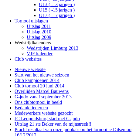
U13 ( -13 jarigen )
U15 ( -15 jarigen )
U17 ( -17 jarigen )
Tornooi uitslagen
Uitslag 2011
Uitslag 2010
Uitslag 2009
Wedstrijdkalenders
Wedstrijden Limburg 2013
VJF kalender
Club websites
Nieuwe website
Start van het nieuwe seizoen
Club kampioenen 2014
Club tornooi 20 juni 2014
Overlijden Marcel Bauwens
G-judo vanaf september 2013
Ons clubtornooi in beeld
Bedankt iedereen
Medewerkers website gezocht
JC Leopoldsburg start met G-judo
Uitslag 21 ste Beker van de mijnstreek!!
Pracht resultaat van onze judoka's op het tornooi te Dilsen op
16/12/2012