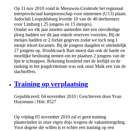
Op 11 nov 2010 vond in Meeuwen-Gruitrode het regionaal
interprovinciaal kampioenschap voor miniemen (U13) plaats.
Judoclub Leopoldsburg leverde 10 van de 40 deelnemers
voor Limburg ( 25 jongens en 15 meisjes).
Omdat we elk jaar moeten aantreden met een onvolledige
ploeg hadden we dit jaar enkele reserven voorzien. Bij de
meisjes hadden er 2 forfait gegeven zodat we toch nog 1
meisje tekort kwamen. Bij de jongens daagden er uiteindelijk
27 jongens op. Hoofdcoach Bart moest dan ook de harde en
moeilijke beslissing nemen om ter plaatsen 2 jongens van de
lijst te schrappen. Rekening houdend met de leeftijd en de
ranking in het jeugdcriterium was ook onze Maik een van de
slachtoffers.
Training op verplaatsing
Gepubliceerd: 04 november 2010
|
Geschreven door Yvan
Huysmans
|
Hits: 8527
Op vrijdag 05 november 2010 zal er geen training
plaatsvinden in onze eigen dojo wegens de vakantieregeling.
Voor degene die willen is er echter een training op een