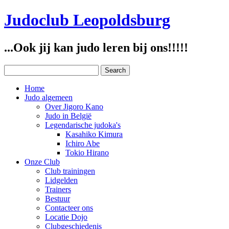
Judoclub Leopoldsburg
...Ook jij kan judo leren bij ons!!!!!
Home
Judo algemeen
Over Jigoro Kano
Judo in België
Legendarische judoka's
Kasahiko Kimura
Ichiro Abe
Tokio Hirano
Onze Club
Club trainingen
Lidgelden
Trainers
Bestuur
Contacteer ons
Locatie Dojo
Clubgeschiedenis