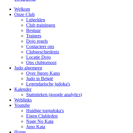
Welkom
Onze Club
Lidgelden
Club trainingen
Bestuur
Trainers
Dojo regels
Contacteer ons
Clubgeschiedenis
Locatie Dojo
Ons clubtornooi
Judo algemeen
Over Jigoro Kano
Judo in België
Legendarische judoka's
Kalender
Statistieken (google analytics)
Weblinks
Youtube
Huidige topjudoka's
Eigen Clubleden
Nage No Kata
Juno Kata
Home