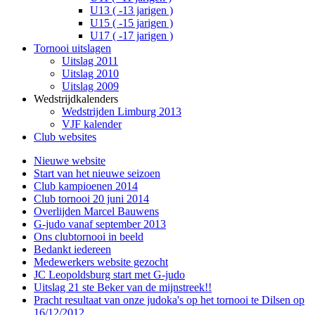
U13 ( -13 jarigen )
U15 ( -15 jarigen )
U17 ( -17 jarigen )
Tornooi uitslagen
Uitslag 2011
Uitslag 2010
Uitslag 2009
Wedstrijdkalenders
Wedstrijden Limburg 2013
VJF kalender
Club websites
Nieuwe website
Start van het nieuwe seizoen
Club kampioenen 2014
Club tornooi 20 juni 2014
Overlijden Marcel Bauwens
G-judo vanaf september 2013
Ons clubtornooi in beeld
Bedankt iedereen
Medewerkers website gezocht
JC Leopoldsburg start met G-judo
Uitslag 21 ste Beker van de mijnstreek!!
Pracht resultaat van onze judoka's op het tornooi te Dilsen op
16/12/2012