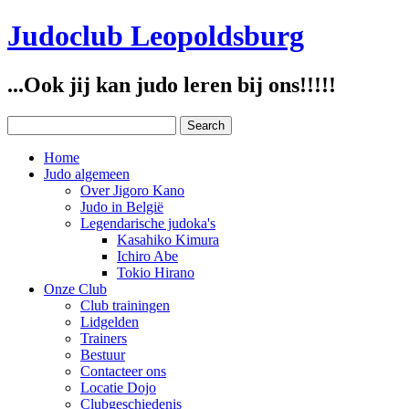
Judoclub Leopoldsburg
...Ook jij kan judo leren bij ons!!!!!
Home
Judo algemeen
Over Jigoro Kano
Judo in België
Legendarische judoka's
Kasahiko Kimura
Ichiro Abe
Tokio Hirano
Onze Club
Club trainingen
Lidgelden
Trainers
Bestuur
Contacteer ons
Locatie Dojo
Clubgeschiedenis