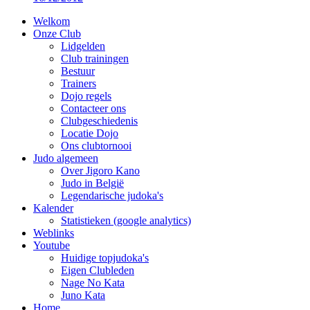
Welkom
Onze Club
Lidgelden
Club trainingen
Bestuur
Trainers
Dojo regels
Contacteer ons
Clubgeschiedenis
Locatie Dojo
Ons clubtornooi
Judo algemeen
Over Jigoro Kano
Judo in België
Legendarische judoka's
Kalender
Statistieken (google analytics)
Weblinks
Youtube
Huidige topjudoka's
Eigen Clubleden
Nage No Kata
Juno Kata
Home