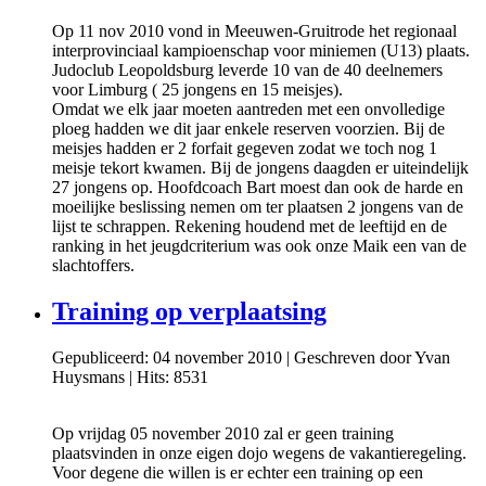
Op 11 nov 2010 vond in Meeuwen-Gruitrode het regionaal
interprovinciaal kampioenschap voor miniemen (U13) plaats.
Judoclub Leopoldsburg leverde 10 van de 40 deelnemers
voor Limburg ( 25 jongens en 15 meisjes).
Omdat we elk jaar moeten aantreden met een onvolledige
ploeg hadden we dit jaar enkele reserven voorzien. Bij de
meisjes hadden er 2 forfait gegeven zodat we toch nog 1
meisje tekort kwamen. Bij de jongens daagden er uiteindelijk
27 jongens op. Hoofdcoach Bart moest dan ook de harde en
moeilijke beslissing nemen om ter plaatsen 2 jongens van de
lijst te schrappen. Rekening houdend met de leeftijd en de
ranking in het jeugdcriterium was ook onze Maik een van de
slachtoffers.
Training op verplaatsing
Gepubliceerd: 04 november 2010
|
Geschreven door Yvan
Huysmans
|
Hits: 8531
Op vrijdag 05 november 2010 zal er geen training
plaatsvinden in onze eigen dojo wegens de vakantieregeling.
Voor degene die willen is er echter een training op een